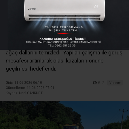
Kandıra’da Güvenlik İçin
Harekete Geçildi
Kocaeli Büyükşehir Belediyesi ekipleri, Kerpe
yolunda sürüş güvenliğini tehlikeye sokan ot ve
ağaç dallarını temizledi. Yapılan çalışma ile görüş
mesafesi artırılarak olası kazaların önüne
geçilmesi hedeflendi.
Giriş: 11-06-2026 06:10
812
Yaşam
Güncelleme: 11-06-2026 07:01
Kaynak: Ünal CANKURT