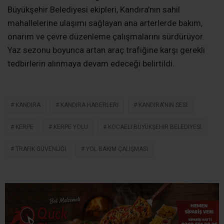
Büyükşehir Belediyesi ekipleri, Kandıra’nın sahil
mahallelerine ulaşımı sağlayan ana arterlerde bakım,
onarım ve çevre düzenleme çalışmalarını sürdürüyor.
Yaz sezonu boyunca artan araç trafiğine karşı gerekli
tedbirlerin alınmaya devam edeceği belirtildi.
KANDIRA
KANDIRA HABERLERI
KANDIRA'NIN SESI
KERPE
KERPE YOLU
KOCAELI BÜYÜKŞEHIR BELEDIYESI
TRAFIK GÜVENLIĞI
YOL BAKIM ÇALIŞMASI