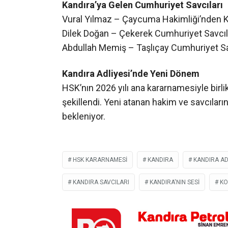
Kandıra Adliyesi’nde Yeni Dönem
HSK’nın 2026 yılı ana kararnamesiyle birli
şekillendi. Yeni atanan hakim ve savcıla
bekleniyor.
HSK KARARNAMESI
KANDIRA
KANDIRA AD
KANDIRA SAVCILARI
KANDIRA'NIN SESI
KO
İLGİNİZİ
ÇEKEBİLİR