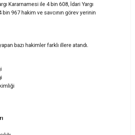
an bazı hakimler farklı illere atandı.
i
i
imliği
rı
ılığı
Cumhuriyet Savcılığı