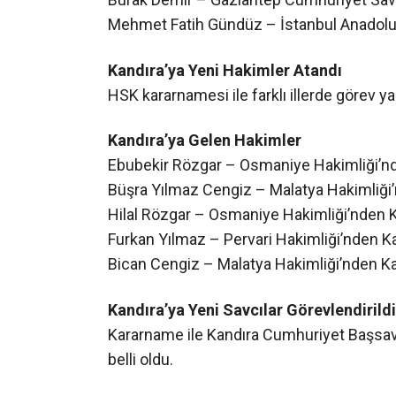
HSK kararnamesi ile farklı illerde görev y
Kandıra’ya Gelen Hakimler
Ebubekir Rözgar – Osmaniye Hakimliği’nd
Büşra Yılmaz Cengiz – Malatya Hakimliği’
Hilal Rözgar – Osmaniye Hakimliği’nden K
Furkan Yılmaz – Pervari Hakimliği’nden Ka
Bican Cengiz – Malatya Hakimliği’nden Ka
Kandıra’ya Yeni Savcılar Görevlendirildi
Kararname ile Kandıra Cumhuriyet Başsavc
belli oldu.
Kandıra’ya Gelen Cumhuriyet Savcıları
Vural Yılmaz – Çaycuma Hakimliği’nden K
Dilek Doğan – Çekerek Cumhuriyet Savcılı
Abdullah Memiş – Taşlıçay Cumhuriyet Sav