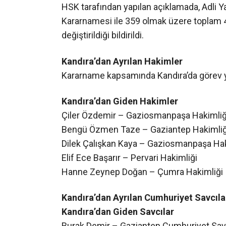
Kandıra’dan Ayrılan Hakimler
Kararname kapsamında Kandıra’da görev yap
Kandıra’dan Giden Hakimler
Çiler Özdemir – Gaziosmanpaşa Hakimliğ
Bengü Özmen Taze – Gaziantep Hakimliğ
Dilek Çalışkan Kaya – Gaziosmanpaşa Hak
Elif Ece Başarır – Pervari Hakimliği
Hanne Zeynep Doğan – Çumra Hakimliği
Kandıra’dan Ayrılan Cumhuriyet Savcıla
Kandıra’dan Giden Savcılar
Burak Demir – Gaziantep Cumhuriyet Savc
Mehmet Fatih Gündüz – İstanbul Anadolu 
Kandıra’ya Yeni Hakimler Atandı