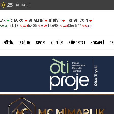
25
°
KOCAELI
LAR
EURO
ALTIN
BİST
BITCOIN
51,18
6,405
12,698
$66.577
%0,05
%-0,08
%-0,20
%-0,23
%-0,17
EĞITIM
SAĞLIK
SPOR
KÜLTÜR
RÖPORTAJ
KOCAELI
GE