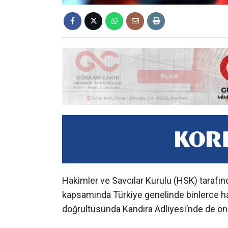
Hakimler ve Savcılar Kurulu (HSK) tarafı
kapsamında Türkiye genelinde binlerce hak
doğrultusunda Kandıra Adliyesi’nde de öne
HSK tarafından yapılan açıklamada, Adli Yar
Kararnamesi ile 359 olmak üzere toplam 4
değiştirildiği bildirildi.