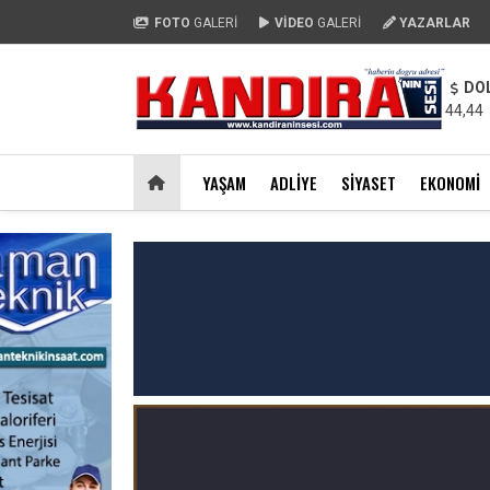
FOTO
GALERİ
VİDEO
GALERİ
YAZARLAR
DO
44,44
YAŞAM
ADLIYE
SIYASET
EKONOMI