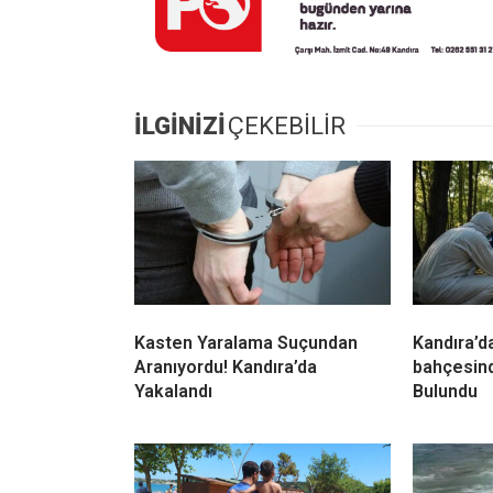
Kasten Yaralama Suçundan
Kandıra’da
Aranıyordu! Kandıra’da
bahçesin
Yakalandı
Bulundu
Kandıra Sahillerinde Kaybolan
Kandıra C
18 Çocuk Ailelerine Teslim
Rağmen De
Edildi
KOSKEM’d
Kurtarma