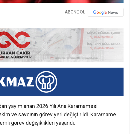
ABONE OL
ndan yayımlanan 2026 Yılı Ana Kararnamesi
im ve savcının görev yeri değiştirildi. Kararname
mli görev değişiklikleri yaşandı.
gı Kararnamesi ile 4 bin 608, İdari Yargı
 bin 967 hakim ve savcının görev yerinin