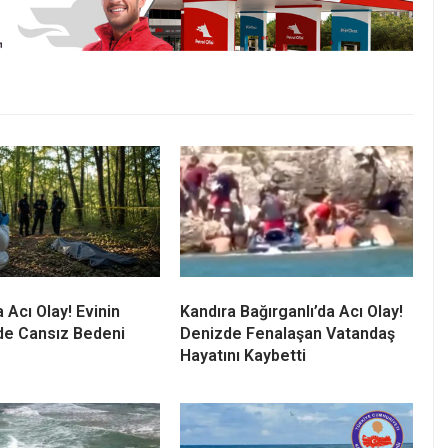
 Acı Olay! Evinin
Kandıra Bağırganlı’da Acı Olay!
de Cansız Bedeni
Denizde Fenalaşan Vatandaş
Hayatını Kaybetti
ebeci’de Yasağa
Kandıra’da 25 Temmuz’da Tüm
nize Girdi!
Sahillerde Denize Girmek
en Nefes Kesen
Yasaklandı