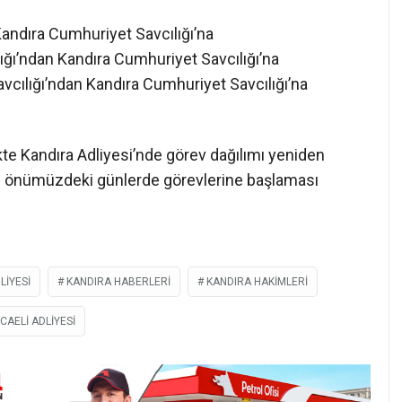
kte Kandıra Adliyesi’nde görev dağılımı yeniden
rın önümüzdeki günlerde görevlerine başlaması
LIYESI
KANDIRA HABERLERI
KANDIRA HAKIMLERI
CAELI ADLIYESI