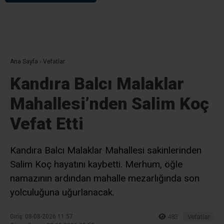
Bir yanıt yazın
Yorum
*
Ad
*
E-posta
*
Daha sonraki yorumlarımda kullanılması için adım, e-posta adresim
ve site adresim bu tarayıcıya kaydedilsin.