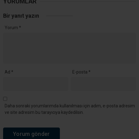
Kandıra Akdurak Mahallesi’nden Zehra Uçar Vefat Etti
YORUMLAR