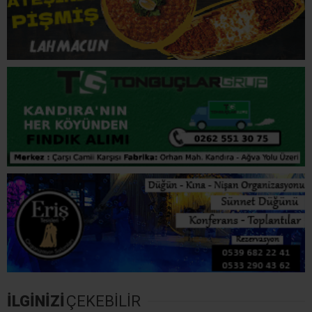
KANDIRA VEFAT HABERLERI
KANDIRA'NIN SESI
KURTYERI ESKI MUHTARI
KURTYERI MAHALLESI
OĞUZ TIRYAKI