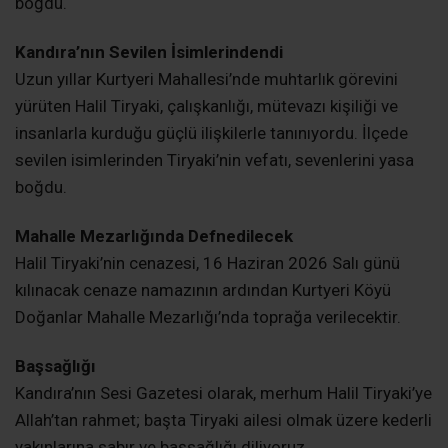
Kandıra Kurtyeri Mahallesi eski muhtarlarından Halil
Tiryaki Hakk’ın rahmetine kavuştu. Kandıra’nın tanınmış
iş insanlarından Cengiz Tiryaki’nin babası, OTi Proje
İnşaat Mühendislik Mimarlık Taahhüt sahibi Oğuz
Tiryaki’nin dedesi olan Halil Tiryaki’nin vefatı, ailesi ve
yakınlarının yanı sıra Kandıra’da geniş bir kesimi yasa
boğdu.
Kandıra’nın Sevilen İsimlerindendi
Uzun yıllar Kurtyeri Mahallesi’nde muhtarlık görevini
yürüten Halil Tiryaki, çalışkanlığı, mütevazı kişiliği ve
insanlarla kurduğu güçlü ilişkilerle tanınıyordu. İlçede
sevilen isimlerinden Tiryaki’nin vefatı, sevenlerini yasa