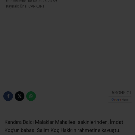
Ana Sayfa
›
Vefatlar
Kandıra Balcı Malaklar
Mahallesi’nden Salim Koç
Vefat Etti
Kandıra Balcı Malaklar Mahallesi sakinlerinden
Salim Koç hayatını kaybetti. Merhum, öğle
namazının ardından mahalle mezarlığında son
yolculuğuna uğurlanacak.
Giriş: 08-08-2026 11:57
483
Vefatlar
Güncelleme: 08-08-2026 23:59
Kaynak: Ünal CANKURT