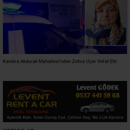
Kandıra Balcı Malaklar
Kandıra Karaağaç
Mahallesi’nden Salim Koç
Mahallesi’nden Şevket
Vefat Etti
Yazbahar Vefat Etti
Kandıra Hacımazlı
Kandıra Çalca
Mahallesi’nden Recep Yiğit
Mahallesi’nden Sadiye
Vefat Etti
Karaaslan Vefat Etti