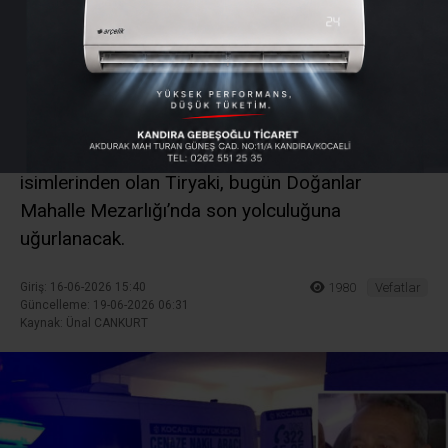
Muhtarlarından Halil
Tiryaki Vefat Etti
Kandıra Kurtyeri Mahallesi eski muhtarlarından
Halil Tiryaki hayatını kaybetti. İlçenin sevilen
isimlerinden olan Tiryaki, bugün Doğanlar
Mahalle Mezarlığı’nda son yolculuğuna
uğurlanacak.
Giriş: 16-06-2026 15:40
1980
Vefatlar
Güncelleme: 19-06-2026 06:31
Kaynak: Ünal CANKURT