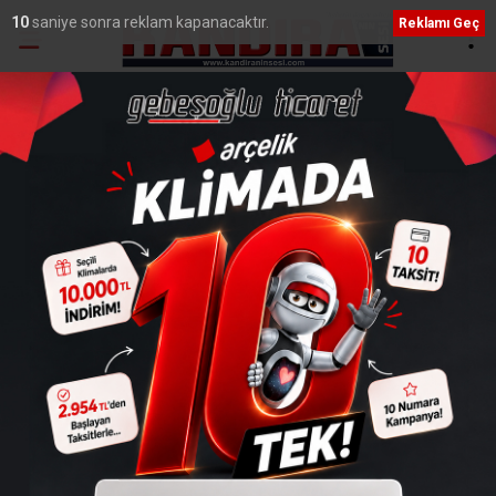
10
saniye sonra reklam kapanacaktır.
Reklamı Geç
Ana Sayfa
›
Vefatlar
Kandıra Eski