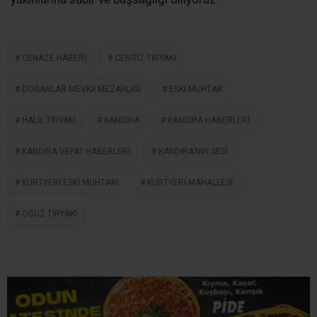
boğdu.
Mahalle Mezarlığında Defnedilecek
Halil Tiryaki’nin cenazesi, 16 Haziran 2026 Salı günü
kılınacak cenaze namazının ardından Kurtyeri Köyü
Doğanlar Mahalle Mezarlığı’nda toprağa verilecektir.
Başsağlığı
Kandıra’nın Sesi Gazetesi olarak, merhum Halil Tiryaki’ye
Allah’tan rahmet; başta Tiryaki ailesi olmak üzere kederli
yakınlarına sabır ve başsağlığı diliyoruz.
CENAZE HABERI
CENGIZ TIRYAKI
DOĞANLAR MEVKII MEZARLIĞI
ESKI MUHTAR
HALIL TIRYAKI
KANDIRA
KANDIRA HABERLERI