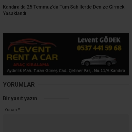
Kandıra Sahillerinde
Kandıra Cebeci’de Yasağa
Kaybolan 18 Çocuk
Rağmen Denize Girdi!
Ailelerine Teslim Edildi
KOSKEM’den Nefes Kesen
Kurtarma