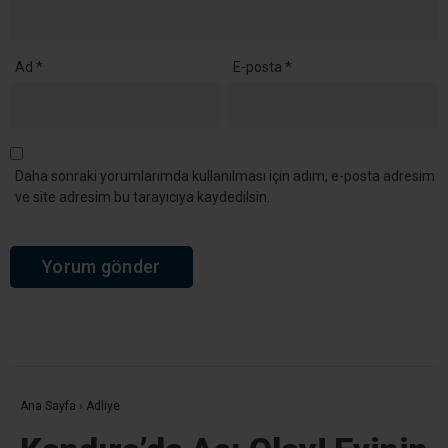
Kandıra’da 25 Temmuz’da Tüm Sahillerde Denize Girmek
Yasaklandı
YORUMLAR
Bir yanıt yazın
Yorum
*