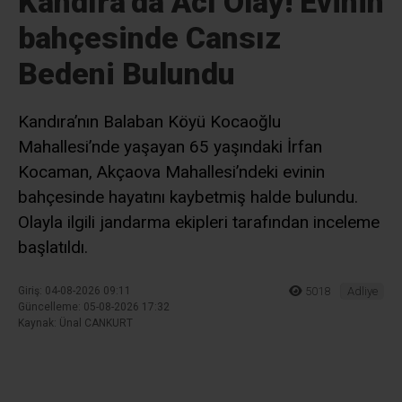
Ad
*
E-posta
*
Daha sonraki yorumlarımda kullanılması için adım, e-posta adresim
ve site adresim bu tarayıcıya kaydedilsin.
Ana Sayfa
›
Adliye
Kandıra’da Acı Olay! Evinin