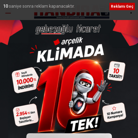
9
saniye sonra reklam kapanacaktır.
Reklamı Geç
Ana Sayfa
›
Adliye
Kandıra Sahillerinde Gıda