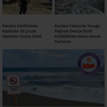
Kasten Yaralama Suçundan Aranıyordu! Kandıra’da
Yakalandı
Kandıra’da Acı Olay! Evinin
Kandıra Bağırganlı’da Acı
bahçesinde Cansız Bedeni
Olay! Denizde Fenalaşan
Bulundu
Vatandaş Hayatını Kaybetti