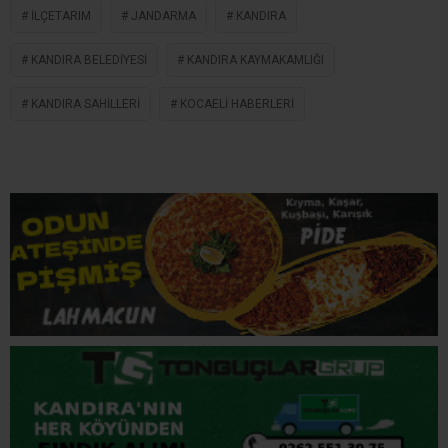
verilmeyeceğini vurguladı.
Denetimler Sürecek
Kandıra’da halk sağlığının korunması ve güvenilir gıda
tüketiminin sağlanması amacıyla denetimlerin ilçe
genelinde aralıksız devam edeceği belirtildi. Özellikle
yaz aylarında artan ziyaretçi yoğunluğu nedeniyle
kontrollerin daha da sıklaştırılacağı ifade edildi.
GIDA DENETIMI
GIDA GÜVENLIĞI
HALK SAĞLIĞI
İLÇETARIM
JANDARMA
KANDIRA
KANDIRA BELEDIYESI
KANDIRA KAYMAKAMLIĞI
KANDIRA SAHILLERI
KOCAELI HABERLERI