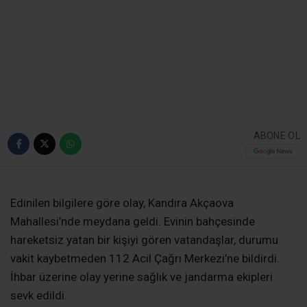
bahçesinde Cansız
Bedeni Bulundu
Kandıra’nın Balaban Köyü Kocaoğlu
Mahallesi’nde yaşayan 65 yaşındaki İrfan
Kocaman, Akçaova Mahallesi’ndeki evinin
bahçesinde hayatını kaybetmiş halde bulundu.
Olayla ilgili jandarma ekipleri tarafından inceleme
başlatıldı.
Giriş: 04-08-2026 09:11
5018
Adliye
Güncelleme: 05-08-2026 17:32
Kaynak: Ünal CANKURT