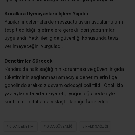
çalışmaya Kandıra İlçe Tarım ve Orman Müdürlüğü,
Kandıra Belediyesi ve Kandıra İlçe Jandarma
Komutanlığı ekipleri katıldı. Özellikle yaz sezonunda
yoğunluk yaşanan sahil bölgelerindeki işletmeler
denetimden geçirildi.
Hijyen ve Ürün Güvenliği Kontrol Edildi
Denetimler kapsamında işletmelerin hijyen şartları, gıda
ürünlerinin son tüketim tarihleri, muhafaza koşulları ve
ilgili mevzuata uygunluğu titizlikle incelendi. Ekipler,
vatandaşların sağlıklı ve güvenilir gıdaya ulaşabilmesi
için işletmelerde detaylı kontroller gerçekleştirdi.
Kurallara Uymayanlara İşlem Yapıldı
Yapılan incelemelerde mevzuata aykırı uygulamaların
tespit edildiği işletmelere gerekli idari yaptırımlar
uygulandı. Yetkililer, gıda güvenliği konusunda taviz