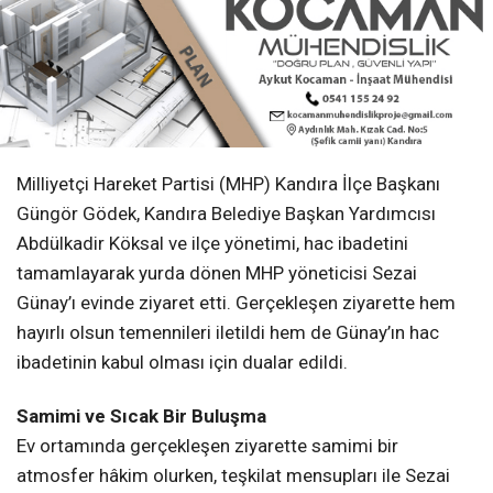
Günay’ı evinde ziyaret etti. Gerçekleşen ziyarette hem
hayırlı olsun temennileri iletildi hem de Günay’ın hac
ibadetinin kabul olması için dualar edildi.
Samimi ve Sıcak Bir Buluşma
Ev ortamında gerçekleşen ziyarette samimi bir
atmosfer hâkim olurken, teşkilat mensupları ile Sezai
Günay arasında karşılıklı sohbet ve hasbihal yapıldı.
Ziyarette birlik, beraberlik ve kardeşlik vurgusu ön plana
çıktı.
“Hayırlı Olsun” Dilekleri
MHP heyeti, hac görevini yerine getiren Sezai Günay’ı
tebrik ederek “hayırlı olsun” dileklerini iletti. Kutsal
topraklarda yapılan ibadetin manevi önemi
vurgulanırken, Günay’a sağlık, huzur ve hayırlı ömür
temennisinde bulunuldu.