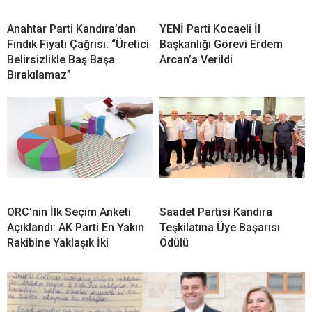
Fatma Kaplan Hürriyet’ten Cezaevinden Kandıra’ya
Mektup: “Hepinizi Çok Ama Çok Seviyorum”