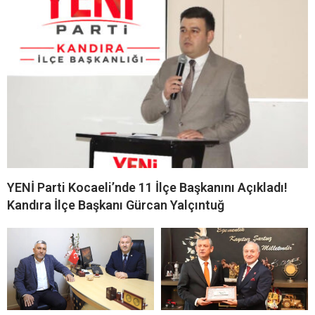
Anahtar Parti Kandıra’dan
YENİ Parti Kocaeli İl
Fındık Fiyatı Çağrısı: “Üretici
Başkanlığı Görevi Erdem
Belirsizlikle Baş Başa
Arcan’a Verildi
Bırakılamaz”
ORC’nin İlk Seçim Anketi
Saadet Partisi Kandıra
Açıklandı: AK Parti En Yakın
Teşkilatına Üye Başarısı
Rakibine Yaklaşık İki
Ödülü