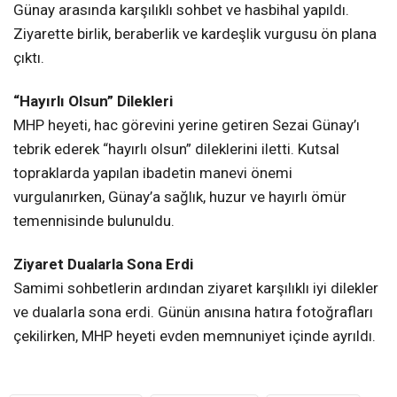
Ziyaret Dualarla Sona Erdi
Samimi sohbetlerin ardından ziyaret karşılıklı iyi dilekler
ve dualarla sona erdi. Günün anısına hatıra fotoğrafları
çekilirken, MHP heyeti evden memnuniyet içinde ayrıldı.
ABDÜLKADIR KÖKSAL
GÜNGÖR GÖDEK
HAC DÖNÜŞÜ
HAC ZIYARETI
HURMA VE ZEMZEM
KANDIRA
KANDIRA HABERLERI
MHP KANDIRA
SEZAI GÜNAY
YEREL SIYASET
ZIYARET