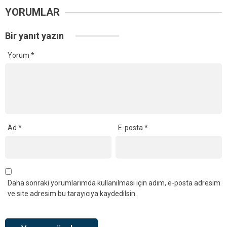
Ana Sayfa
›
Siyaset
Anahtar Parti Kandıra’dan
Fındık Fiyatı Çağrısı:
“Üretici Belirsizlikle Baş
Başa Bırakılamaz”
Anahtar Parti Kandıra İlçe Başkanı Hakan Akbaş,
fındık hasadı başlamasına rağmen 2026 yılı alım