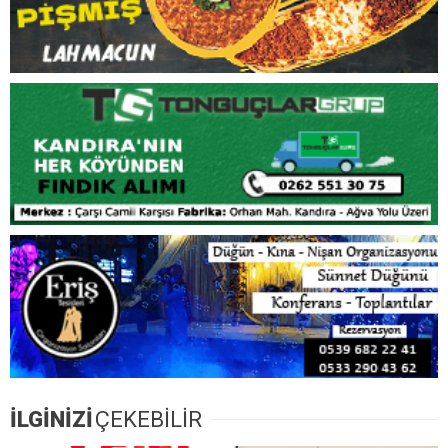
İLGİNİZİ
ÇEKEBİLİR
YENİ Parti Kocaeli’nde 11 İlçe Başkanını Açıkladı!
Kandıra İlçe Başkanı Gürcan Yalçıntuğ