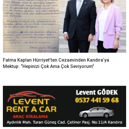
YORUMLAR
Bir yanıt yazın
Yorum
*
Ad
*
E-posta
*
Daha sonraki yorumlarımda kullanılması için adım, e-posta adresim
ve site adresim bu tarayıcıya kaydedilsin.