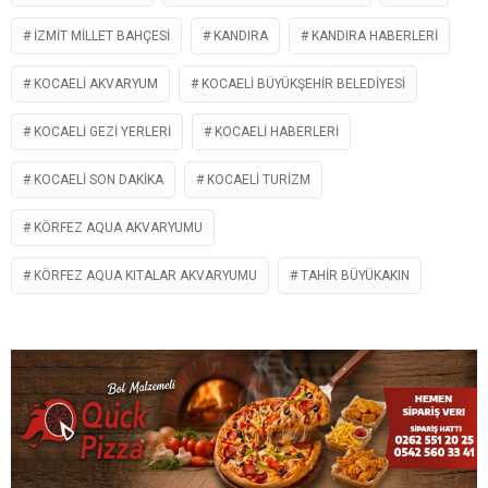
İZMIT MILLET BAHÇESI
KANDIRA
KANDIRA HABERLERI
KOCAELI AKVARYUM
KOCAELI BÜYÜKŞEHIR BELEDIYESI
KOCAELI GEZI YERLERI
KOCAELI HABERLERI
KOCAELI SON DAKIKA
KOCAELI TURIZM
KÖRFEZ AQUA AKVARYUMU
KÖRFEZ AQUA KITALAR AKVARYUMU
TAHIR BÜYÜKAKIN