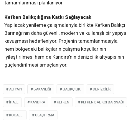
tamamlanması planlanıyor.
Kefken Balıkçılığına Katkı Sağlayacak
Yapılacak yenileme çalışmalarıyla birlikte Kefken Balıkçı
Barınağı’nın daha güvenli, modern ve kullanışlı bir yapıya
kavuşması hedefleniyor. Projenin tamamlanmasıyla
hem bölgedeki balıkçıların çalışma koşullarının
iyileştirilmesi hem de Kandıra’nın denizcilik altyapısının
güçlendirilmesi amaçlanıyor.
ALTYAPI
BAKANLIĞI
BALIKÇILIK.
DENIZCILIK
İHALE
KANDIRA
KEFKEN
KEFKEN BALIKÇI BARINAĞI
KOCAELI
ULAŞTIRMA