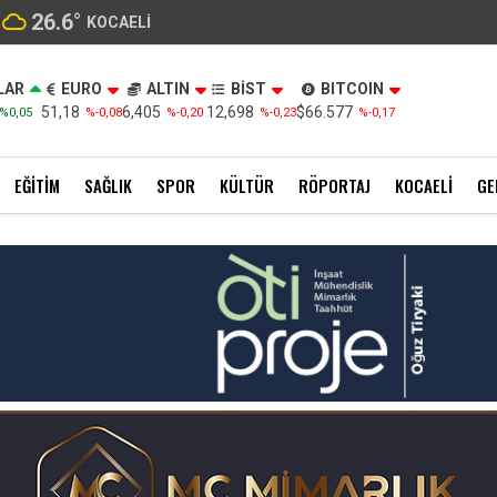
26.6
°
KOCAELI
LAR
EURO
ALTIN
BİST
BITCOIN
51,18
6,405
12,698
$66.577
%0,05
%-0,08
%-0,20
%-0,23
%-0,17
EĞITIM
SAĞLIK
SPOR
KÜLTÜR
RÖPORTAJ
KOCAELI
GE