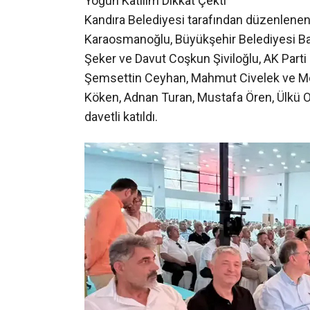
Yoğun Katılım Dikkat Çekti
Kandıra Belediyesi tarafından düzenlenen
Karaosmanoğlu, Büyükşehir Belediyesi Baş
Şeker ve Davut Coşkun Şiviloğlu, AK Parti 
Şemsettin Ceyhan, Mahmut Civelek ve Meh
Köken, Adnan Turan, Mustafa Ören, Ülkü O
davetli katıldı.