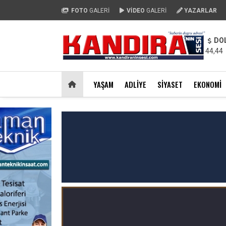
FOTO
GALERİ
VİDEO
GALERİ
YAZARLAR
DO
44,44
YAŞAM
ADLIYE
SIYASET
EKONOMI