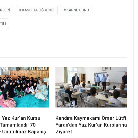
-2027 eğitim öğretim yılı 14 Eylül 2026 tarihinde
an yeniden sıralarına dönerek yeni eğitim yılına
RLERI
KANDIRA ÖĞRENCI
KARNE GÜNÜ
TILI