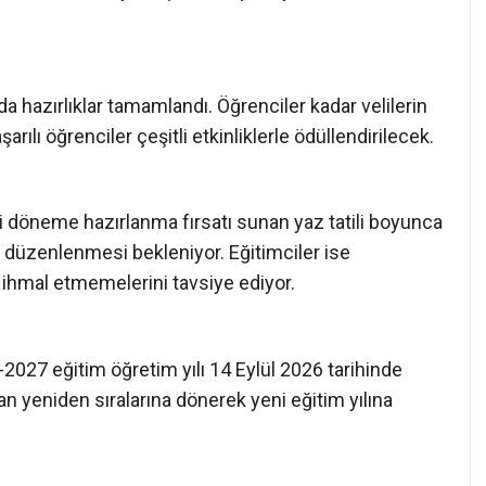
esiyle birlikte öğrenciler son kez ders başı yapacak.
retmenleriyle vedalaşarak yaz tatiline merhaba
ise öğrencileri karne heyecanı yaşayacak. İlçede
aldıktan sonra yaklaşık iki buçuk aylık tatil dönemine
a hazırlıklar tamamlandı. Öğrenciler kadar velilerin
ılı öğrenciler çeşitli etkinliklerle ödüllendirilecek.
i döneme hazırlanma fırsatı sunan yaz tatili boyunca
in düzenlenmesi bekleniyor. Eğitimciler ise
ı ihmal etmemelerini tavsiye ediyor.