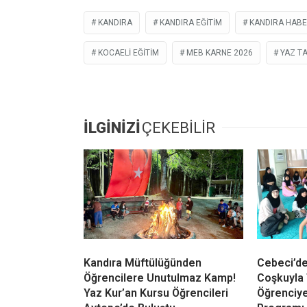
Yeni Eğitim Dönemi 14 Eylül’de
Milli Eğitim Bakanlığı takvimine göre 2026
başlayacak. Öğrenciler yaz tatilinin ardınd
merhaba diyecek.
KANDIRA
KANDIRA EĞITIM
KANDIRA HABE
KOCAELI EĞITIM
MEB KARNE 2026
YAZ TA