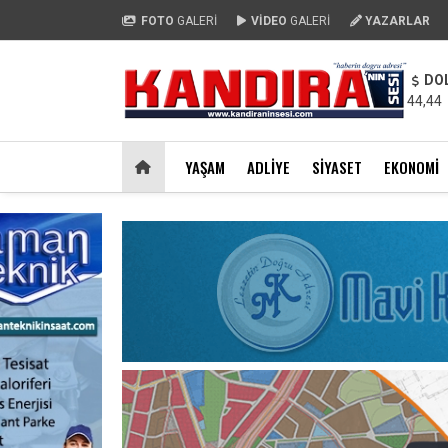
FOTO
GALERİ
VİDEO
GALERİ
YAZARLAR
DO
44,44
YAŞAM
ADLIYE
SIYASET
EKONOMI