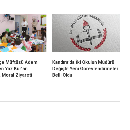
 Yaz Kur’an Kursu
Kandıra Kaymakamı Ömer Lütfi
 Tamamlandı! 70
Yaran’dan Yaz Kur’an Kurslarına
e Unutulmaz Kapanış
Ziyaret