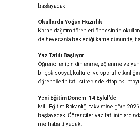
2025-2026 eğitim öğretim yılının sona erm
Bir yıl boyunca emek veren öğrenciler, öğ
diyecek.
Kandıra’da Karne Sevinci
Kandıra genelindeki ilkokul, ortaokul ve l
eğitim gören 6 bin 86 öğrenci, karnelerini 
başlayacak.
Okullarda Yoğun Hazırlık
Karne dağıtım törenleri öncesinde okullard
de heyecanla beklediği karne gününde, başar
Yaz Tatili Başlıyor
Öğrenciler için dinlenme, eğlenme ve yen
birçok sosyal, kültürel ve sportif etkinliğ
öğrencilerin tatil sürecinde kitap okumay