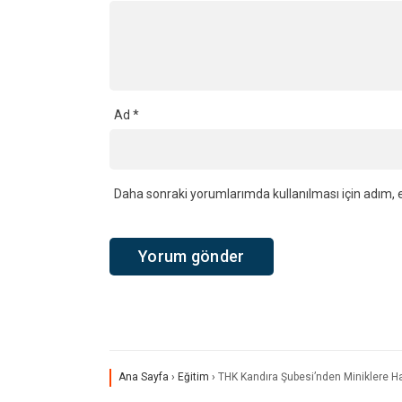
Kandıra’da Hafızlık Heyecanı 25
Kandıra İ
Yıl Sonra Yeniden Başladı
Gülmek’te
Kursların
YORUMLAR
Bir yanıt yazın
Yorum
*
Ad
*