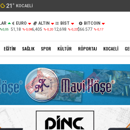
21
°
KOCAELI
LAR
EURO
ALTIN
BİST
BITCOIN
51,18
6,405
12,698
$66.577
%0,05
%-0,08
%-0,20
%-0,23
%-0,17
EĞITIM
SAĞLIK
SPOR
KÜLTÜR
RÖPORTAJ
KOCAELI
GE