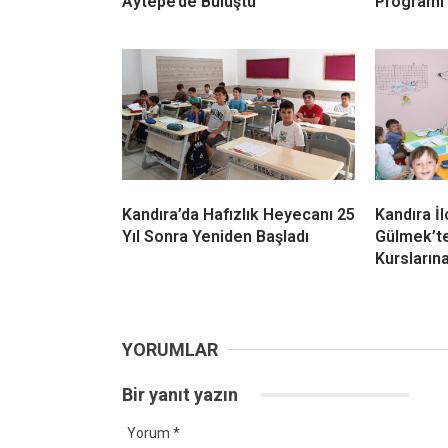
İLGİNİZİ
ÇEKEBİLİR
Kandıra Müftülüğünden
Cebeci’de
Öğrencilere Unutulmaz Kamp!
Coşkuyla
Yaz Kur’an Kursu Öğrencileri
Öğrenciy
Aytepe’de Buluştu
Programı