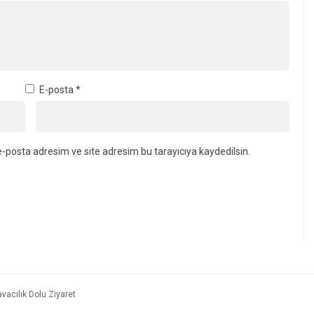
lçe Müftüsü Adem
Kandıra’da İki Okulun Müdürü
n Yaz Kur’an
Değişti! Yeni Görevlendirmeler
a Moral Ziyareti
Belli Oldu
E-posta
*