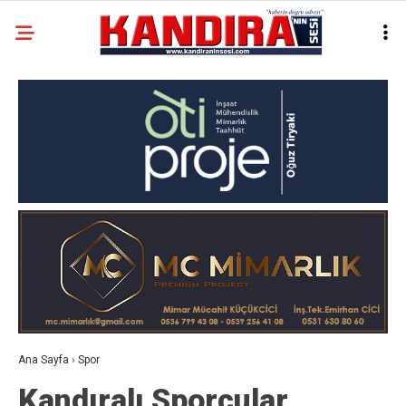
Ana Sayfa
›
Spor
Kandıralı Sporcular