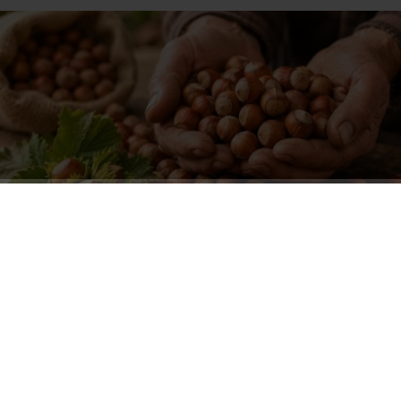
ABONE OL
Tarım ve Orman Bakanlığı koordinasyonunda yapılan
saha çalışmalarına göre Kocaeli’nde 2026 sezonunda
17 bin 430 ton kabuklu fındık üretimi bekleniyor. Buna