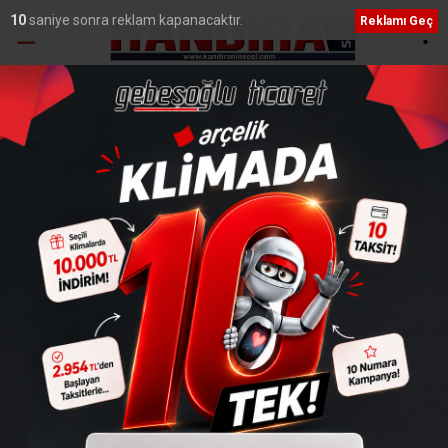
9
saniye sonra reklam kapanacaktır.
Reklamı Geç
Ana Sayfa
›
Genel
Duraklı Köyü'nün yüzü