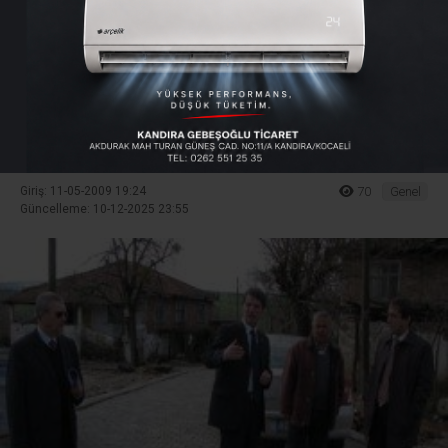
gülüyor
Kocaeli Büyükşehir Belediyesi Fen İşleri Dairesi
Başkanlığı, Başkan İbrahim Karaosmanoğlu'nun
talimatıyla köylerde hizmet atağını sürdürüyor.
Giriş: 11-05-2009 19:24
70
Genel
Güncelleme: 10-12-2025 23:55