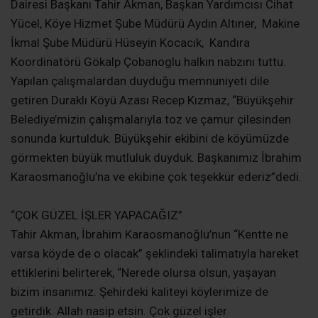
Dairesi Başkanı Tahir Akman, Başkan Yardımcısı Cihat
Yücel, Köye Hizmet Şube Müdürü Aydın Altıner, Makine
İkmal Şube Müdürü Hüseyin Kocacık, Kandıra
Koordinatörü Gökalp Çobanoglu halkın nabzını tuttu.
Yapılan çalışmalardan duyduğu memnuniyeti dile
getiren Duraklı Köyü Azası Recep Kızmaz, “Büyükşehir
Belediye’mizin çalışmalarıyla toz ve çamur çilesinden
sonunda kurtulduk. Büyükşehir ekibini de köyümüzde
görmekten büyük mutluluk duyduk. Başkanımız İbrahim
Karaosmanoğlu’na ve ekibine çok teşekkür ederiz”dedi.
“ÇOK GÜZEL İŞLER YAPACAĞIZ”
Tahir Akman, İbrahim Karaosmanoğlu’nun “Kentte ne
varsa köyde de o olacak” şeklindeki talimatıyla hareket
ettiklerini belirterek, “Nerede olursa olsun, yaşayan
bizim insanımız. Şehirdeki kaliteyi köylerimize de
getirdik. Allah nasip etsin. Çok güzel işler