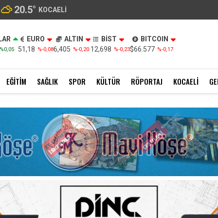
20.5
°
KOCAELI
LAR
EURO
ALTIN
BİST
BITCOIN
51,18
6,405
12,698
$66.577
%0,05
%-0,08
%-0,20
%-0,23
%-0,17
EĞITIM
SAĞLIK
SPOR
KÜLTÜR
RÖPORTAJ
KOCAELI
GE