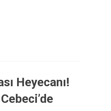
sı Heyecanı!
 Cebeci’de