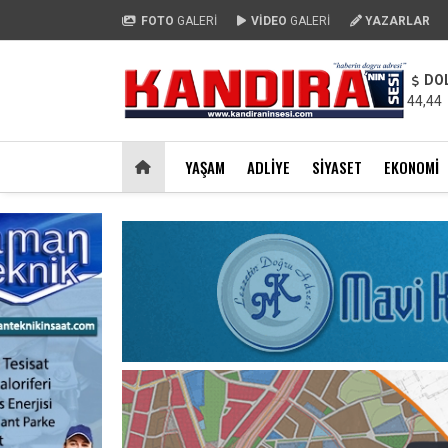
FOTO
GALERİ
VİDEO
GALERİ
YAZARLAR
DO
44,44
YAŞAM
ADLIYE
SIYASET
EKONOMI