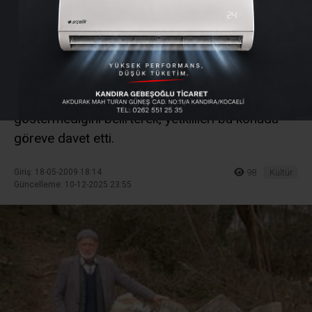
tarihine sahip çıktı
Kandıra’nın Hacışeyh köyünde yaşayan 93
yaşındaki Mehmet Koca, köyde bulunan tarihi
eserlere vatandaşların ve yetkililerin gerekli özeni
göstermediğini belirterek, yetkilileri bu konuda
göreve davet etti.
Giriş: 18-05-2009 18:14
98
Kültür
Güncelleme: 10-12-2025 23:55