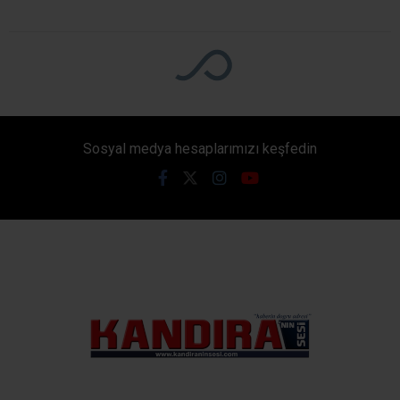
Ana Sayfa
›
Kültür
Kandıra’da Açık Hava
Sinema Keyfi Başlıyor!
Yazlık Sinema Günleri
Namazgâh Temapark’ta
Kandıra Belediyesi, yaz akşamlarına renk katacak
açık hava sinema etkinliği düzenliyor. “Yıldızların
Altında Açık Havada Yazlık Sinema Günleri”
etkinliği, 1 Ağustos Cumartesi akşamı Namazgâh
Temapark’ta sinemaseverleri bir araya getirecek.