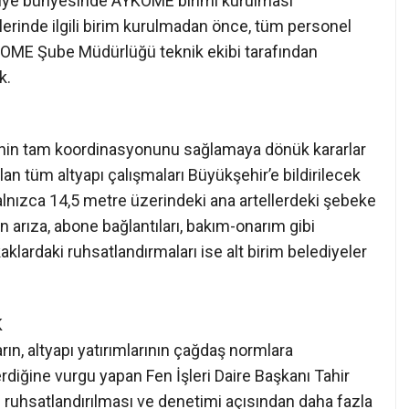
lediye bünyesinde AYKOME birimi kurulması
yelerinde ilgili birim kurulmadan önce, tüm personel
YKOME Şube Müdürlüğü teknik ekibi tarafından
k.
erinin tam koordinasyonunu sağlamaya dönük kararlar
lan tüm altyapı çalışmaları Büyükşehir’e bildirilecek
lnızca 14,5 metre üzerindeki ana artellerdeki şebeke
 arıza, abone bağlantıları, bakım-onarım gibi
aklardaki ruhsatlandırmaları ise alt birim belediyeler
K
arın, altyapı yatırımlarının çağdaş normlara
rdiğine vurgu yapan Fen İşleri Daire Başkanı Tahir
ı ruhsatlandırılması ve denetimi açısından daha fazla