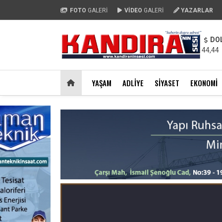
FOTO
GALERİ
VİDEO
GALERİ
YAZARLAR
DO
44,44
YAŞAM
ADLIYE
SIYASET
EKONOMI