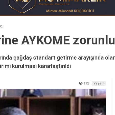
uğu
erine AYKOME zorunl
arında çağdaş standart getirme arayışında olan
rimi kurulması kararlaştırıldı
112
Yaşam