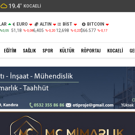
19.4
°
KOCAELI
LAR
EURO
ALTIN
BİST
BITCOIN
51,18
6,405
12,698
$66.577
%0,05
%-0,08
%-0,20
%-0,23
%-0,17
EĞITIM
SAĞLIK
SPOR
KÜLTÜR
RÖPORTAJ
KOCAELI
GE