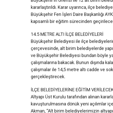
Büyükşehir’in önerisi ile 12 alt birim be
kararlaştırıldı. Karar uyarınca, ilçe beledi
Büyükşehir Fen İşleri Daire Başkanlığı A
kapsamlı bir eğitim sürecinden geçirilece
14.5 METRE ALTI İLÇE BELEDİYELERİ
Büyükşehir Belediyesi ile ilçe belediyel
çerçevesinde, alt birim belediyelerde yapı
ve Büyükşehir Belediyesi bundan böyle ya
çalışmalarına bakacak. Bunun dışında kalan
çalışmalar ile 14,5 metre altı cadde ve sok
gerçekleştirecek.
İLÇE BELEDİYELERİNE EĞİTİM VERİLECE
Altyapı Üst Kurulu tarafından alınan kararl
kavuşturulmasına dönük yeni açılımlar içe
Akman, “Alt birim belediyelerimizin altyap