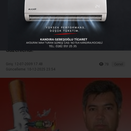
Semineri
Kandıra Kaymakamlığı önceki gün, Kandıra’da
kurumlara İlçe Kaymakamı Hamza Erkal
Başkanlığında sigarayı bırakma semineri
düzenlendi.
Giriş: 12-07-2009 17:48
78
Genel
Güncelleme: 10-12-2025 23:54