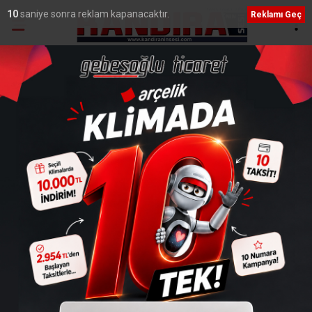
10
saniye sonra reklam kapanacaktır.
Reklamı Geç
Ana Sayfa
›
Genel
Sigarayı Bırakma