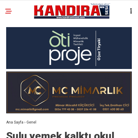
Ana Sayfa
›
Genel
Sulu yemek kalktı okul