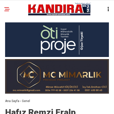
Ana Sayfa
›
Genel
Hafız Remzi Eralp