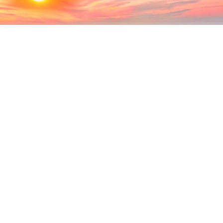
ABONE OL
12 Ağustos’ta dünyanın bazı bölgelerinde tam Güneş
tutulması yaşanırken, Türkiye’nin büyük bölümünde
olduğu gibi Kandıra’da da parçalı Güneş tutulması
gözlemlenecek. Gün batımına yakın saatlerde
gerçekleşecek tutulma, açık havada gökyüzünü izlemek