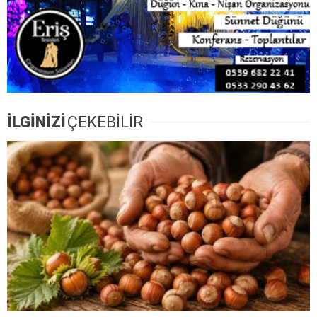
İLGİNİZİ
ÇEKEBİLİR