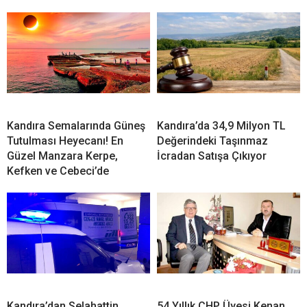
Kandıra Semalarında Güneş
Kandıra’da 34,9 Milyon TL
Tutulması Heyecanı! En
Değerindeki Taşınmaz
Güzel Manzara Kerpe,
İcradan Satışa Çıkıyor
Kefken ve Cebeci’de
Kandıra’dan Selahattin
54 Yıllık CHP Üyesi Kenan