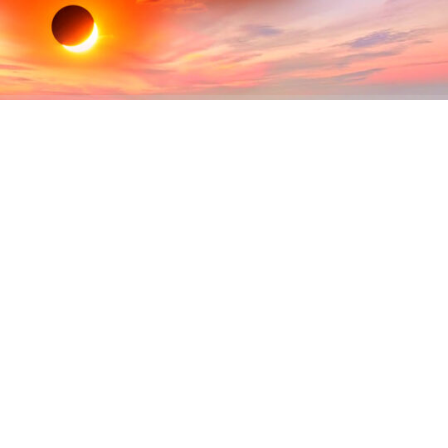
ABONE OL
12 Ağustos’ta dünyanın bazı bölgelerinde tam Güneş
tutulması yaşanırken, Türkiye’nin büyük bölümünde
olduğu gibi Kandıra’da da parçalı Güneş tutulması