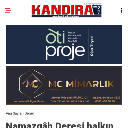
Ana Sayfa
›
Genel
Namazgâh Deresi halkın