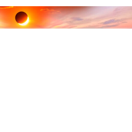
ABONE OL
12 Ağustos’ta dünyanın bazı bölgelerinde tam Güneş
tutulması yaşanırken, Türkiye’nin büyük bölümünde