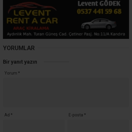
Daha sonraki yorumlarımda kullanılması için adım, e-posta adresim
ve site adresim bu tarayıcıya kaydedilsin.
Ana Sayfa
›
Genel
Fındık Rekoltesinde
Büyük Çelişki! Kocaeli İçin
3 Bin 840 Tonluk Fark