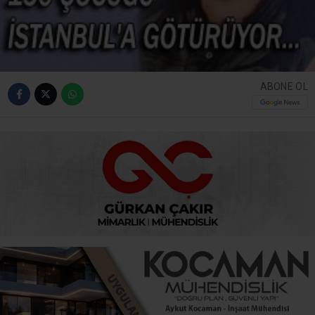
ABONE OL
Sevim Deren Kandıra ilçemizin simge isimlerinden biri
olup, her zaman sosyal yaşamın içinde yer almış biridir…
CHP’de çok değişik önemli görevlerde bulundu…
Sonra bütün gücünü ve enerjisini Çağdaş Yaşamı
Destekleme Derneği’nin Kandıra Şube Başkanlığı’ndaki
çalışmalara yöneltti…
Bu görevi de uzun yıllardır başarıyla sürdürüyor…
Sevim Deren’in en son projesi ise müthiş…