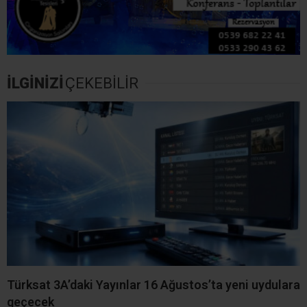
Fındık Rekoltesinde Büyük
Kandıra Semalarında Güneş
Çelişki! Kocaeli İçin 3 Bin
Tutulması Heyecanı! En
840 Tonluk Fark
Güzel Manzara Kerpe,
Kefken ve Cebeci’de