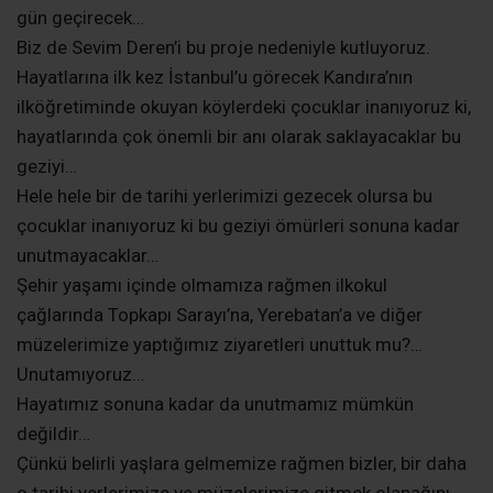
müzelerimize yaptığımız ziyaretleri unuttuk mu?…
Unutamıyoruz…
Hayatımız sonuna kadar da unutmamız mümkün
değildir…
Çünkü belirli yaşlara gelmemize rağmen bizler, bir daha
o tarihi yerlerimize ve müzelerimize gitmek olanağını
hiç bulamadık…
Belki Kandıra’daki köylerde bulunan ilköğretim okul
öğrencileri de bizler gibi bir daha o yerleri gezmek
fırsatı bulamayacak…
Ve…
Uzun yıllar geçtikte sonra Sevim Deren’i çok fazla sevip,
sayacak ve takdirle anacaklar…
Ama bugün o küçücük çocukların İstanbul’a gitmek
adına yaşadıkları heyecanın, mutluluğu da Sevim
Deren’de büyük bir mutluluk yaratıyor ve bunu da
fazlasıyla hak ediyor diye düşünmekteyiz…