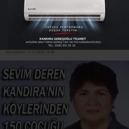
istanbul’a götürüyor…
Sevim Deren Kandıra’nın köylerinden 150 çocuğu
İstanbul’a götürüyor…
Giriş: 07-04-2010 15:02
69
Genel
Güncelleme: 10-12-2025 23:46