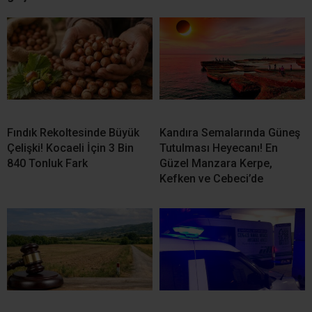
Kandıra’da 34,9 Milyon TL
Kandıra’dan Selahattin
Değerindeki Taşınmaz
Uğurlu Vefat Etti
İcradan Satışa Çıkıyor
54 Yıllık CHP Üyesi Kenan Evin Partisinden İstifa Etti