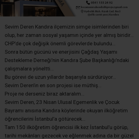
Proje ne derseniz biraz aktaralım…
Sevim Deren, 23 Nisan Ulusal Egemenlik ve Çocuk
Bayramı anısına Kandıra köylerinde okuyan ilköğretim
öğrencilerini İstanbul’a götürecek…
Tam 150 ilköğretim öğrencisi ilk kez İstanbul’u görüp,
tarihi mekânları gezecek ve eğlenmek adına da bir güzel
gün geçirecek…
Biz de Sevim Deren’i bu proje nedeniyle kutluyoruz.
Hayatlarına ilk kez İstanbul’u görecek Kandıra’nın
ilköğretiminde okuyan köylerdeki çocuklar inanıyoruz ki,
hayatlarında çok önemli bir anı olarak saklayacaklar bu
geziyi…
Hele hele bir de tarihi yerlerimizi gezecek olursa bu
çocuklar inanıyoruz ki bu geziyi ömürleri sonuna kadar
unutmayacaklar…
Şehir yaşamı içinde olmamıza rağmen ilkokul
çağlarında Topkapı Sarayı’na, Yerebatan’a ve diğer