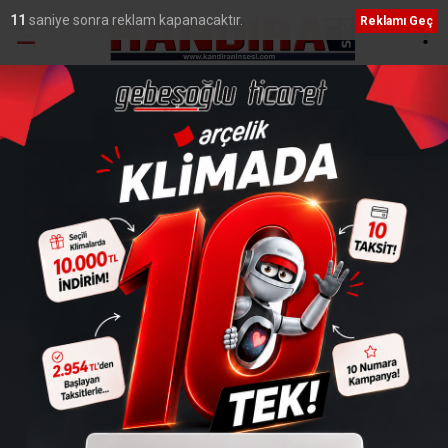
10
saniye sonra reklam kapanacaktır.
Reklamı Geç
Ana Sayfa
›
Genel
150 çocuğu deren