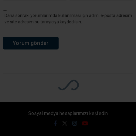
2026 fındık hasadı öncesinde açıklanan rekolte
tahminleri üreticilerin kafasını karıştırdı. Tarım ve
Orman Bakanlığı ile Karadeniz Fındık ve
Mamulleri İhracatçıları Birliği’nin (KFMİB) verileri
arasında hem Türkiye genelinde hem de Kocaeli
özelinde dikkat çeken farklılıklar ortaya çıktı.
Giriş: 04-08-2026 08:32
2142
Genel
Güncelleme: 04-08-2026 08:32
Kaynak: HABER MERKEZI