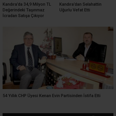
YORUMLAR
Bir yanıt yazın
Yorum
*
Ad
*
E-posta
*