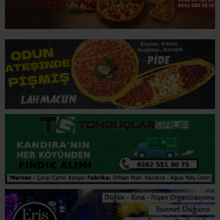
İLGİNİZİ
ÇEKEBİLİR
Türksat 3A’daki Yayınlar 16 Ağustos’ta yeni uydulara
geçecek