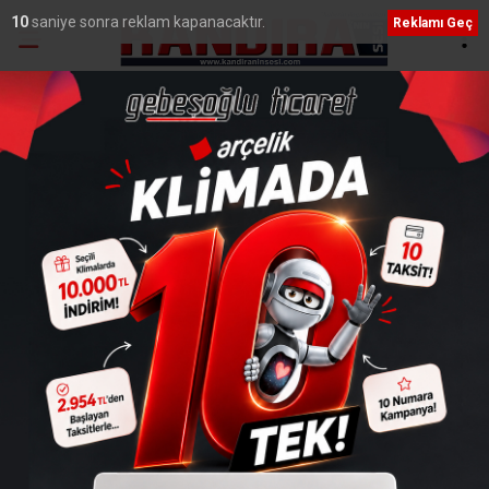
9
saniye sonra reklam kapanacaktır.
Reklamı Geç
Ana Sayfa
›
Genel
Ali İrfan Seymen’in