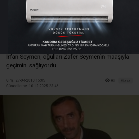
iddiaları tüyler ürpertici
cinsten
Kandıra Akdurak Mahallesi’nde eşiyle birlikte
yaşamını sürdüren yüzde 74 raporu bulunan Ali
İrfan Seymen, oğulları Zafer Seymen’in maaşıyla
geçimini sağlıyordu.
Giriş: 27-04-2010 15:05
85
Genel
Güncelleme: 10-12-2025 23:46