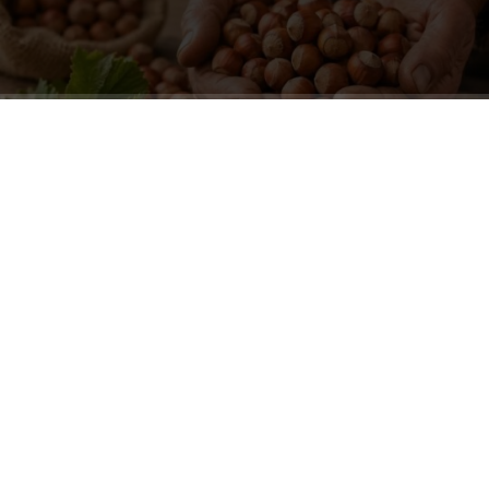
ABONE OL
Tarım ve Orman Bakanlığı koordinasyonunda yapılan
saha çalışmalarına göre Kocaeli’nde 2026 sezonunda
17 bin 430 ton kabuklu fındık üretimi bekleniyor. Buna
karşın, KFMİB adına hazırlanan rekolte raporunda ise
Kocaeli’nin üretimi 13 bin 590 ton olarak tahmin edildi.
İki kurumun Kocaeli için açıkladığı veriler arasında 3 bin