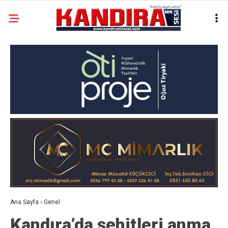
Ana Sayfa
›
Genel
Kandıra’da şehitleri anma