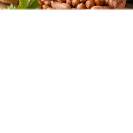
ABONE OL
Tarım ve Orman Bakanlığı koordinasyonunda yapılan
saha çalışmalarına göre Kocaeli’nde 2026 sezonunda
17 bin 430 ton kabuklu fındık üretimi bekleniyor. Buna
karşın, KFMİB adına hazırlanan rekolte raporunda ise
Kocaeli’nin üretimi 13 bin 590 ton olarak tahmin edildi.
İki kurumun Kocaeli için açıkladığı veriler arasında 3 bin
840 tonluk önemli bir fark bulunuyor.