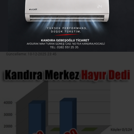
Dedi
29 sandıktan 3720 EVET çıkarken 3899 HAYIR
çıktı.
Giriş: 12-09-2010 15:49
77
Genel
Güncelleme: 10-12-2025 23:45