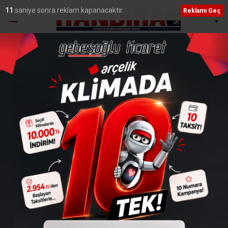
9
saniye sonra reklam kapanacaktır.
Reklamı Geç
Ana Sayfa
›
Genel
Kandıra Merkez Hayır