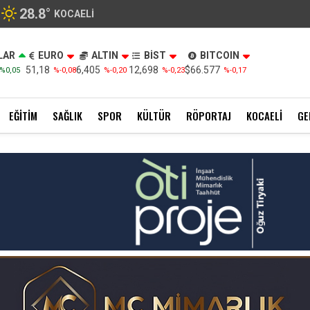
28.8
°
KOCAELI
LAR
EURO
ALTIN
BİST
BITCOIN
51,18
6,405
12,698
$66.577
%0,05
%-0,08
%-0,20
%-0,23
%-0,17
EĞITIM
SAĞLIK
SPOR
KÜLTÜR
RÖPORTAJ
KOCAELI
GE