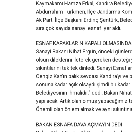
sıra çok sayıda sanayi esnafı yer aldı.
ESNAF KAPAKLARIN KAPALI OLMASINDA
Sanayi Bakanı Nihat Ergün, önceki günle
olsun dileklerini ileterek gereken desteği 
sıkıntılarını tek tek dinledi. Sanayi Esnaf
Cengiz Kan’ın balık sevdası Kandıra’yı ve bi
sonuna kadar açık olsaydı şimdi bu kada
Belediyesinin ihmalidir.” dedi. Bakan Nihat
yapılacak. Artık olan olmuş yapacağımız t
Önemli olan önlem almak ve aynı sıkıntını
BAKAN ESNAFA DAVA AÇMAYIN DEDİ
Bakan Nihat Ergün, Ali Rıza Ulusoy’a dav
milyon zararı olduğunu tespit ettirdiğini 
adam gönderip dükkanını temizleteceğim
karşılanmasını istiyorum dedi.