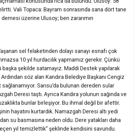
şanan sel felaketinden dolayı sanayi esnafı çok
anmazsa 10 yıl hurdacılık yapmamız gerekir. Çünkü
 başka şekilde satamayız. Maddi Destek yapılarak
” Ardından söz alan Kandıra Belediye Başkanı Cengiz
 sağlanamıyor. Sarısu’da bulunan dereden sular
gah Deresi taştı. Ayrıca Kandıra yolunun sağında ve
aklıkta bunlar birleşiyor. Bu ihmal değil bir afettir.
şinin hayatını kurtardık. Namazgah Deresi altı yedi
dan su basmasına neden oldu. Dere yatakları daha
en yıl temizlettik” şeklinde kendisini savundu.
A BAŞLADI
e buna benzer bazı sorunlar yaşandı. Bazı küçük
tabiliyor. Yaşanan son olayda Kandıra Namazgah