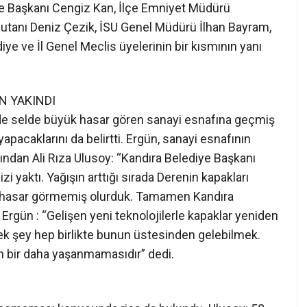
N YAKINDI
rde selde büyük hasar gören sanayi esnafına geçmiş
yapacaklarını da belirtti. Ergün, sanayi esnafının
larından Ali Rıza Ulusoy: “Kandıra Belediye Başkanı
zi yaktı. Yağışın arttığı sırada Derenin kapakları
r hasar görmemiş olurduk. Tamamen Kandıra
 Ergün : “Gelişen yeni teknolojilerle kapaklar yeniden
ek şey hep birlikte bunun üstesinden gelebilmek.
n bir daha yaşanmamasıdır” dedi.
a açmaması konusunda rica da bulundu. Ulusoy: 58
belirtti. Vali Topaca: Bayram sonrasında sana dört tane
 demesi üzerine Ulusoy; ben zararımın