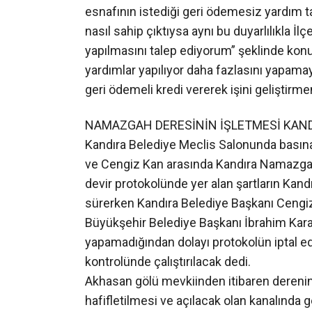
yardımlar yapılıyor daha fazlasını yapama
geri ödemeli kredi vererek işini geliştirmen
NAMAZGAH DERESİNİN İŞLETMESİ KANDI
Kandıra Belediye Meclis Salonunda basın
ve Cengiz Kan arasında Kandıra Namazgah 
devir protokolünde yer alan şartların Kand
sürerken Kandıra Belediye Başkanı Cengiz
Büyükşehir Belediye Başkanı İbrahim Kara
yapamadığından dolayı protokolün iptal e
kontrolünde çalıştırılacak dedi.
Akhasan gölü mevkiinden itibaren dereni
hafifletilmesi ve açılacak olan kanalında
uzatılacağı belirtildi. Vali Ercan Topaca: “
devamlı açık olması ve yaz mevsimi dışın