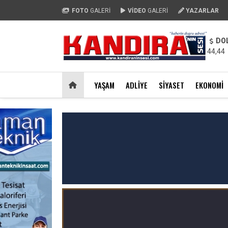
FOTO
GALERİ
VİDEO
GALERİ
YAZARLAR
DO
44,44
YAŞAM
ADLIYE
SIYASET
EKONOMI