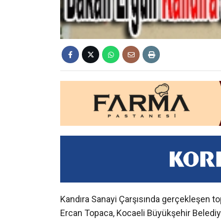
Kandıra Sanayi Çarşısında gerçekleşen top
Ercan Topaca, Kocaeli Büyükşehir Beledi
Kaymakamı Hamza Erkal, Kandıra Belediy
Abdurrahim Türkmen, İlçe Jandarma Komu
Ak Parti İlçe Başkanı Erdinç Şentürk, Beled