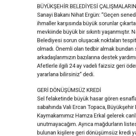
mevkiinde büyük bir sıkıntı yaşanmıştır
Belediyesi sorun oluşacak noktaları tespit
olmadı. Önemli olan tedbir almak bundan 
arkadaşlarımızın bazılarına destek yardım
Afetlerle ilgili 24 ay vadeli faizsiz geri ö
yararlana bilirsiniz” dedi.
GERİ DÖNÜŞÜMSÜZ KREDİ
Sel felaketinde büyük hasar gören esnafla
sabahında Vali Ercan Topaca, Büyükşehir
Kaymakamımız Hamza Erkal gelerek canlı 
unutmayacağım. Ayrıca mağdurların liste
bulunan kişilere geri dönüşümsüz kredi y
esnafının istediği geri ödemesiz yardım t
nasıl sahip çıktıysa aynı bu duyarlılıkla 
yapılmasını talep ediyorum” şeklinde konu