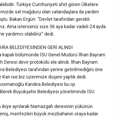
yız. Ama isterseniz size 36 aya kadar vadeli 24 ayda
e yardımcı olabiliriz” dedi.
RA BELEDİYESİNDEN GERİ ALINDI
a kapalı bölümünde İSU Genel Müdürü İlhan Bayram
Deresi devir protokolü ele alındı. İlhan Bayram
ıra Belediyesi tarafından yerine getirilmediğini öne
 Kan ise biz üzerimize düşeni yaptık dedi.
osmanoğlu Kandıra Belediyesi bu işi
dilerek Büyükşehir Belediyesi yönetiminde İSU
n ikiye ayrılarak Namazgah deresinin yükünün
 geniş, menfezleri büyük mezbahanın oraya kadar
Yeni yapılacak baraj kapaklarının 1 eylül den itibaren
da kapakların kapanmamasını istedi.