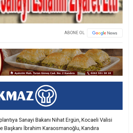
ABONE OL
lantıya Sanayi Bakanı Nihat Ergün, Kocaeli Valisi
ye Başkanı İbrahim Karaosmanoğlu, Kandıra
e Başkanı Cengiz Kan, İlçe Emniyet Müdürü
tanı Deniz Çezik, İSU Genel Müdürü İlhan Bayram,
iye ve İl Genel Meclis üyelerinin bir kısmının yanı