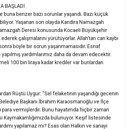
. Namazgah Deresi konusunda Kocaeli Büyükşehir
 ederek çalışmalarını yürütüyorlar. Allah’tan can kaybı
sonra böyle bir sorun yaşanmamasıdır. Esnaf
ı yapılmış yardımlarımız daha da devam edecektir.
demeli 100 bin liraya kadar krediler var bunlardan
rdan Rüştü Uygur: “Sel felaketinin yaşandığı gecenin
 Belediye Başkanı İbrahim Karaosmanoğlu ve İlçe
para vermişlerdir. Bunu hayatımda hiçbir zaman
si Kaymakamlığımızda bulunuyor. Keşif listesinde
ardımı yapılamaz mı? Esas olan Halkın ve sanayi
alebidir. Türkiye Cumhuriyeti afet gören Ülkelere
İlçemizde sel mağduru olan vatandaşlara da yardım
ştu. Bakan Ergün: “Devlet tarafından gerekli