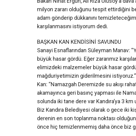
BAŞKAN KAN KENDİSİNİ SAVUNDU
Sanayi Esnaflarından Süleyman Manav: “Ya
büyük hasar gördü. Eğer zararımız karşıl
elimizdeki malzemeler büyük hasar gördü
mağduriyetimizin giderilmesini istiyoruz.
Kan: “Namazgah Deremizde su akışı rahat
akamayınca geri basınç yapması ile Namaz
solunda iki tane dere var Kandıra’ya 3 km uz
Biz Kandıra Belediyesi olarak o gece iki ki
derenin en son toplanma noktası olduğun
önce hiç temizlenmemiş daha önce biz geç
BÜYÜKŞEHİR BELEDİYESİ ÇALIŞMALARIN
Sanayi Bakanı Nihat Ergün: “Geçen sened
ihmaller karşısında büyük sorunlar çıkar