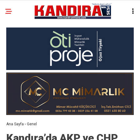
Ana Sayfa
›
Genel
Kandıra’da AKP ve CHP