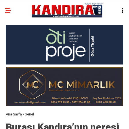
Ana Sayfa
›
Genel
Burası Kandıra’nın neresi