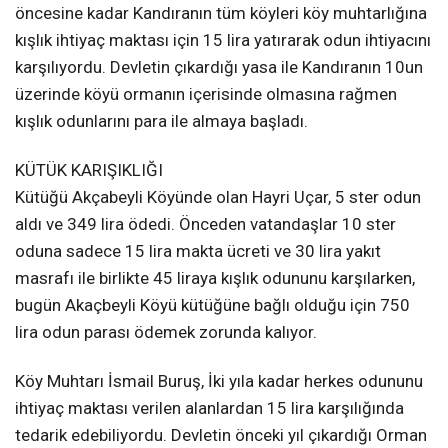
öncesine kadar Kandıranın tüm köyleri köy muhtarlığına
kışlık ihtiyaç maktası için 15 lira yatırarak odun ihtiyacını
karşılıyordu. Devletin çıkardığı yasa ile Kandıranın 10un
üzerinde köyü ormanın içerisinde olmasına rağmen
kışlık odunlarını para ile almaya başladı.
KÜTÜK KARIŞIKLIĞI
Kütüğü Akçabeyli Köyünde olan Hayri Uçar, 5 ster odun
aldı ve 349 lira ödedi. Önceden vatandaşlar 10 ster
oduna sadece 15 lira makta ücreti ve 30 lira yakıt
masrafı ile birlikte 45 liraya kışlık odununu karşılarken,
bugün Akaçbeyli Köyü kütüğüne bağlı olduğu için 750
lira odun parası ödemek zorunda kalıyor.
Köy Muhtarı İsmail Buruş, İki yıla kadar herkes odununu
ihtiyaç maktası verilen alanlardan 15 lira karşılığında
tedarik edebiliyordu. Devletin önceki yıl çıkardığı Orman