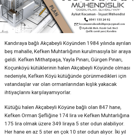
Kandıraya bağlı Akçabeyli Köyünden 1984 yılında ayrılan
beş mahalle, Kefken Muhtarlığının kurulmasıyla bir araya
geldi. Kefken Mithatpaşa, Yayla Pınarı, Gürgen Pınarı,
Koçunköyü kütüklerinin halen Akçabeyli Köyünde olması
nedeniyle, Kefken Köyü kütüğünde görünmedikleri için
vatandaşlar var olan ormanlarından kışlık yakacak
ihtiyaçlarını karşılayamıyorlar.
Kütüğü halen Akçabeyli Köyüne bağlı olan 847 hane,
Kefken Orman Şefliğine 174 lira ve Kefken Muhtarlığına
175 lira olmak üzere 349 liraya 5 ster odun alabiliyor.
Her hane en az 5 ster en çok 10 ster odun alıyor. İki yıl