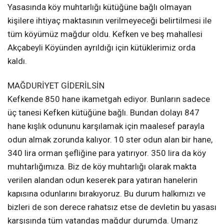
Yasasında köy muhtarlığı kütüğüne bağlı olmayan
kişilere ihtiyaç maktasının verilmeyeceği belirtilmesi ile
tüm köyümüz mağdur oldu. Kefken ve beş mahallesi
Akçabeyli Köyünden ayrıldığı için kütüklerimiz orda
kaldı.
MAĞDURİYET GİDERİLSİN
Kefkende 850 hane ikametgah ediyor. Bunların sadece
üç tanesi Kefken kütüğüne bağlı. Bundan dolayı 847
hane kışlık odununu karşılamak için maalesef parayla
odun almak zorunda kalıyor. 10 ster odun alan bir hane,
340 lira orman şefliğine para yatırıyor. 350 lira da köy
muhtarlığımıza. Biz de köy muhtarlığı olarak makta
verilen alandan odun keserek para yatıran hanelerin
kapısına odunlarını bırakıyoruz. Bu durum halkımızı ve
bizleri de son derece rahatsız etse de devletin bu yasası
karşısında tüm vatandaş mağdur durumda. Umarız