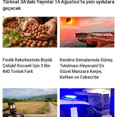
Türksat 3A’daki Yayınlar 16 Ağustos’ta yeni uydulara
geçecek
Fındık Rekoltesinde Büyük
Kandıra Semalarında Güneş
Çelişki! Kocaeli İçin 3 Bin
Tutulması Heyecanı! En
840 Tonluk Fark
Güzel Manzara Kerpe,
Kefken ve Cebeci’de