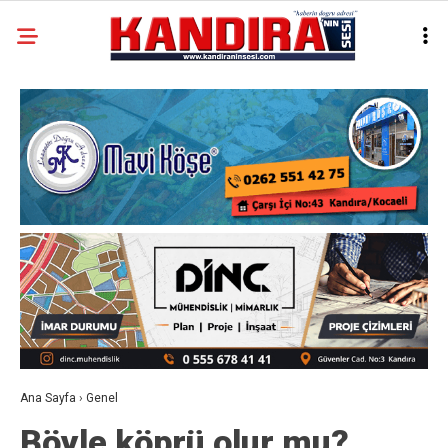
Ana Sayfa
›
Genel
Böyle köprü olur mu?