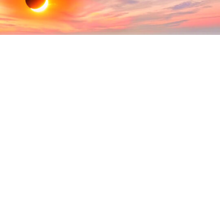
ABONE OL
12 Ağustos’ta dünyanın bazı bölgelerinde tam Güneş
tutulması yaşanırken, Türkiye’nin büyük bölümünde
olduğu gibi Kandıra’da da parçalı Güneş tutulması
gözlemlenecek. Gün batımına yakın saatlerde