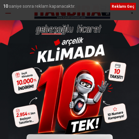
9
saniye sonra reklam kapanacaktır.
Reklamı Geç
Ana Sayfa
›
Genel
Sanayi ve Teknoloji