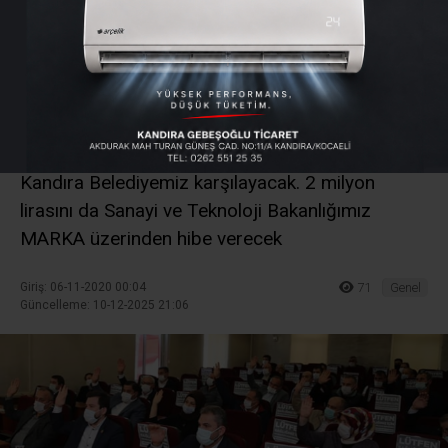
Bakanlığı'ndan Kandıra'ya
2 milyon lira hibe
Kandıra Belediye Meclisi, 2 milyon 360 bin lira
projeyi oy birliğiyle kabul edildi. 360 bin lirasını
Kandıra Belediyemiz karşılayacak. 2 milyon
lirasını da Sanayi ve Teknoloji Bakanlığımız
MARKA üzerinden hibe verecek
Giriş: 06-11-2020 00:04
71
Genel
Güncelleme: 10-12-2025 21:06