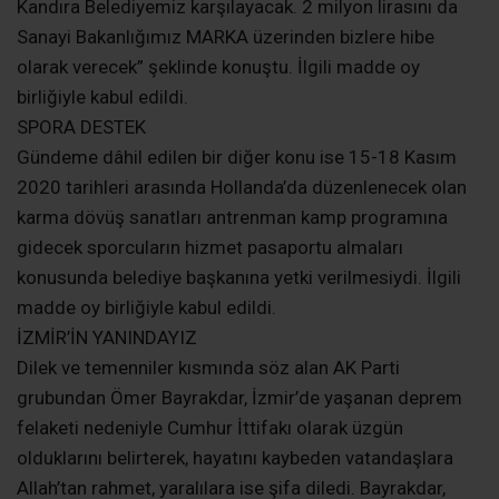
Kandıra Belediyemiz karşılayacak. 2 milyon lirasını da
Sanayi Bakanlığımız MARKA üzerinden bizlere hibe
olarak verecek” şeklinde konuştu. İlgili madde oy
birliğiyle kabul edildi.
SPORA DESTEK
Gündeme dâhil edilen bir diğer konu ise 15-18 Kasım
2020 tarihleri arasında Hollanda’da düzenlenecek olan
karma dövüş sanatları antrenman kamp programına
gidecek sporcuların hizmet pasaportu almaları
konusunda belediye başkanına yetki verilmesiydi. İlgili
madde oy birliğiyle kabul edildi.
İZMİR’İN YANINDAYIZ
Dilek ve temenniler kısmında söz alan AK Parti
grubundan Ömer Bayrakdar, İzmir’de yaşanan deprem
felaketi nedeniyle Cumhur İttifakı olarak üzgün
olduklarını belirterek, hayatını kaybeden vatandaşlara
Allah’tan rahmet, yaralılara ise şifa diledi. Bayrakdar,