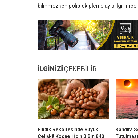
İLGİNİZİ
ÇEKEBİLİR
Fındık Rekoltesinde Büyük
Kandıra 
Çelişki! Kocaeli İçin 3 Bin 840
Tutulması
Tonluk Fark
Manzara 
Cebeci’d