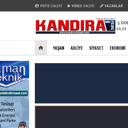
FOTO
GALERİ
VİDEO
GALERİ
YAZARLAR
DO
44,44
YAŞAM
ADLIYE
SIYASET
EKONOMI