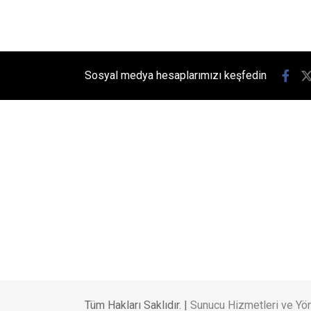
İzlenecek
Gökyüzü meraklılarının heyecanl
tutulması, Kandıra’dan da izleneb
kıyılarında unutulmaz görüntüler 
Giriş: 04-08-2026 07:44
Güncelleme: 04-08-2026 09:56