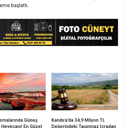
Semalarında Güneş
Kandıra’da 34,9 Milyon TL
 Heyecanı! En Güzel
Değerindeki Taşınmaz İcradan
Kerpe, Kefken ve
Satışa Çıkıyor
e