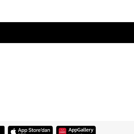
erçekleşecek parçalı Güneş
 doğa olayı, özellikle Karadeniz