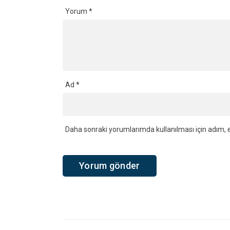
Daha sonraki yorumlarımda kullanılması için adım, e
Ana Sayfa
›
Genel
›
Kandıra Semalarında Güneş Tutulması
Kandıra Semal
En Güzel Manza