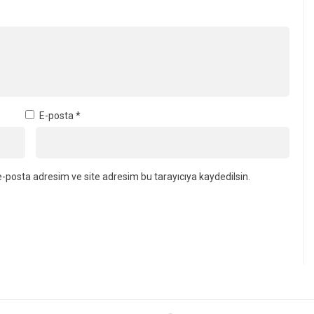
-posta adresim ve site adresim bu tarayıcıya kaydedilsin.
 Heyecanı! En Güzel Manzara Kerpe, Kefken ve Cebeci’de İzlenecek
arında Güneş Tutulma
ra Kerpe, Kefken ve