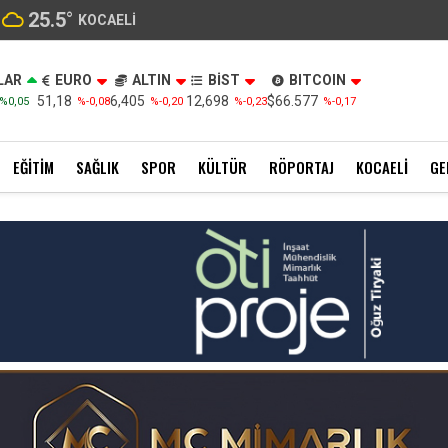
25.5
°
KOCAELI
LAR
EURO
ALTIN
BİST
BITCOIN
51,18
6,405
12,698
$66.577
%0,05
%-0,08
%-0,20
%-0,23
%-0,17
EĞITIM
SAĞLIK
SPOR
KÜLTÜR
RÖPORTAJ
KOCAELI
GE