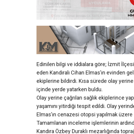
Edinilen bilgi ve iddialara göre; İzmit İlç
eden Kandıralı Cihan Elmas’ın evinden ge
ekiplerine bildirdi. Kısa sürede olay yerine
içinde yerde yatarken buldu.
Olay yerine çağrılan sağlık ekiplerince ya
yaşamını yitirdiği tespit edildi. Olay yer
Elmas’ın cenazesi otopsi yapılmak üzere 
Tamamlanan inceleme işlemlerinin ardında
Kandıra Özbey Duraklı mezarlığında toprağa
bilinmezken polis ekipleri olayla ilgili inc