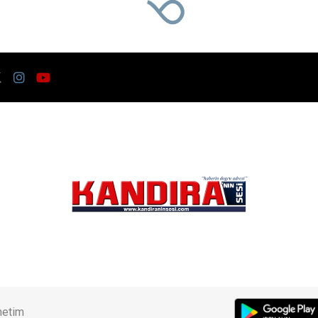
a beklediği 12 Ağustos 2026 Çarşamba günü g
ilecek. Gün batımına yakın saatlerde yaşanacak
oluşturacak.
Kaynak: Ünal CANKURT
1879
Genel