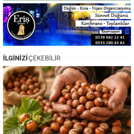
İLGİNİZİ
ÇEKEBİLİR