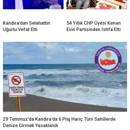
Güzel Manzara Kerpe,
İcradan Satışa Çıkıyor
Kefken ve Cebeci’de
Kandıra’dan Selahattin
54 Yıllık CHP Üyesi Kenan
Uğurlu Vefat Etti
Evin Partisinden İstifa Etti