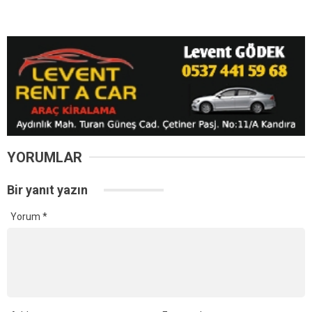
29 Temmuz’da Kandıra’da 6 Plaj Hariç Tüm Sahillerde
Denize Girmek Yasaklandı
YORUMLAR
Bir yanıt yazın