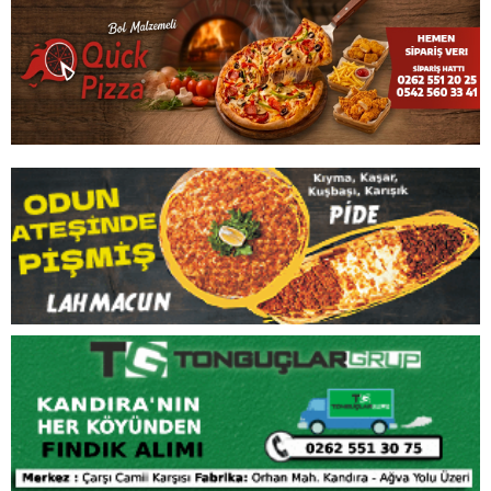
İşte Kandıra’da 23:50 itibariyle seçim sonuçları;