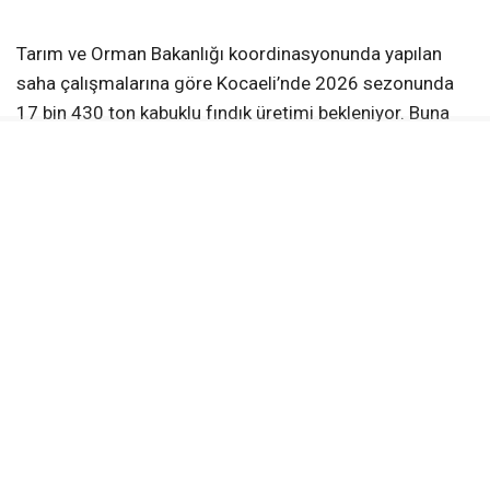
ABONE OL
Tarım ve Orman Bakanlığı koordinasyonunda yapılan
saha çalışmalarına göre Kocaeli’nde 2026 sezonunda
17 bin 430 ton kabuklu fındık üretimi bekleniyor. Buna
karşın, KFMİB adına hazırlanan rekolte raporunda ise
Kocaeli’nin üretimi 13 bin 590 ton olarak tahmin edildi.