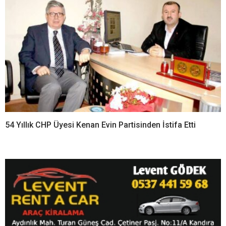
Kandıra’da 34,9 Milyon TL
Kandıra’dan Selahattin
Değerindeki Taşınmaz
Uğurlu Vefat Etti
İcradan Satışa Çıkıyor