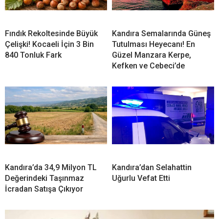
Türksat 3A’daki Yayınlar 16 Ağustos’ta yeni uydulara
geçecek
Fındık Rekoltesinde Büyük
Kandıra Semalarında Güneş
Çelişki! Kocaeli İçin 3 Bin
Tutulması Heyecanı! En
840 Tonluk Fark
Güzel Manzara Kerpe,
Kefken ve Cebeci’de