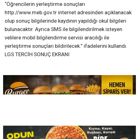
Liselere Geçiş Sistemi (LGS) tercih sonuçları açıklandı.
Herhangi bir lise kurumuna yerleşip
yerleşemeyeceklerini merak eden öğrenciler ve veliler,
MEB duyurusunu bekliyordu. LGS sonuç duyurusu 22
Temmuz Pazartesi günü sabah 10.00’da geldi.
MEB sonuçların ilanıyla ilgili yaptığı duyuruda;
“Öğrencilerin yerleştirme sonuçları
http://www.meb.gov.tr internet adresinden açıklanacak
olup sonuç bilgilerinde kaydının yapıldığı okul bilgileri
bulunacaktır. Ayrıca SMS ile bilgilendirilmek isteyen
velilere mobil bilgilendirme servisi aracılığı ile
yerleştirme sonuçları bildirilecek.” ifadelerini kullandı.
LGS TERCİH SONUÇ EKRANI