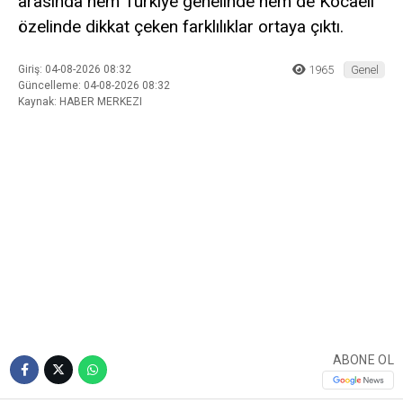
Fındık Rekoltesinde
Büyük Çelişki! Kocaeli İçin
3 Bin 840 Tonluk Fark
2026 fındık hasadı öncesinde açıklanan rekolte
tahminleri üreticilerin kafasını karıştırdı. Tarım ve
Orman Bakanlığı ile Karadeniz Fındık ve
Mamulleri İhracatçıları Birliği’nin (KFMİB) verileri
arasında hem Türkiye genelinde hem de Kocaeli
özelinde dikkat çeken farklılıklar ortaya çıktı.
Giriş: 04-08-2026 08:32
1965
Genel
Güncelleme: 04-08-2026 08:32
Kaynak: HABER MERKEZI