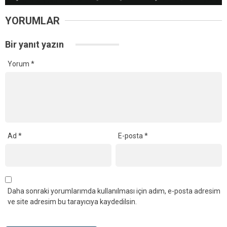
54 Yıllık CHP Üyesi Kenan Evin Partisinden İstifa Etti
YORUMLAR
Bir yanıt yazın
Yorum
*