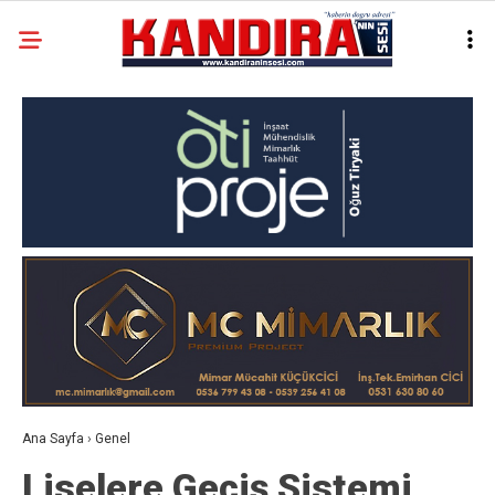
Ana Sayfa
›
Genel
Liselere Geçiş Sistemi