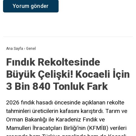
Ad
*
E-posta
*
Daha sonraki yorumlarımda kullanılması için adım, e-posta adresim
ve site adresim bu tarayıcıya kaydedilsin.
Ana Sayfa
›
Genel