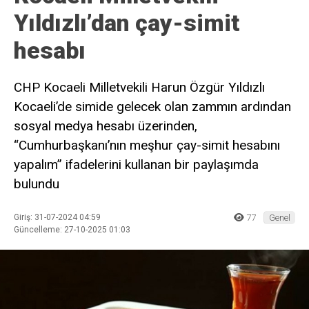
Yıldızlı’dan çay-simit
hesabı
CHP Kocaeli Milletvekili Harun Özgür Yıldızlı
Kocaeli’de simide gelecek olan zammın ardından
sosyal medya hesabı üzerinden,
“Cumhurbaşkanı’nın meşhur çay-simit hesabını
yapalım” ifadelerini kullanan bir paylaşımda
bulundu
Giriş: 31-07-2024 04:59
77
Genel
Güncelleme: 27-10-2025 01:03