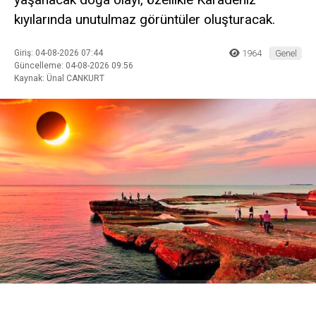
Gökyüzü meraklılarının heyecanla beklediği 12
Ağustos 2026 Çarşamba günü gerçekleşecek
parçalı Güneş tutulması, Kandıra’dan da
izlenebilecek. Gün batımına yakın saatlerde
yaşanacak doğa olayı, özellikle Karadeniz
kıyılarında unutulmaz görüntüler oluşturacak.
Giriş: 04-08-2026 07:44
1964
Genel
Güncelleme: 04-08-2026 09:56
Kaynak: Ünal CANKURT