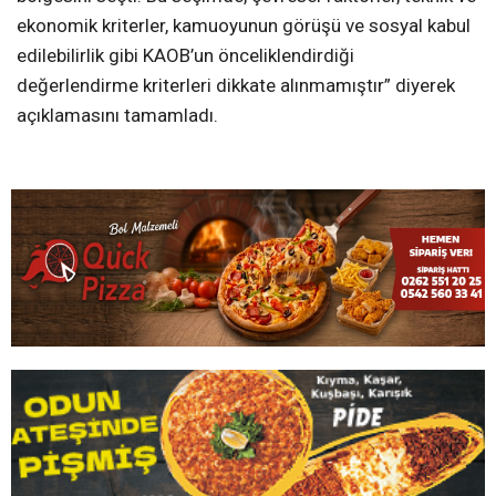
‘KAOB’UN ÖNERİLERİ GÖZARDI EDİLDİ’Karar verme
sürecinde KAOB’un önerilerinin gözardı edildiğini
söyleyen Elma; “ Kocaeli Büyükşehir Belediyesi yetkilileri,
yeni çöp depolama alanı olarak KAOB’un önerilerini göz
ardı ederek, KAOB tarafından onaylanmayan Akçakase
bölgesini seçti. Bu seçimde, çevresel faktörler, teknik ve
ekonomik kriterler, kamuoyunun görüşü ve sosyal kabul
edilebilirlik gibi KAOB’un önceliklendirdiği
değerlendirme kriterleri dikkate alınmamıştır” diyerek
açıklamasını tamamladı.