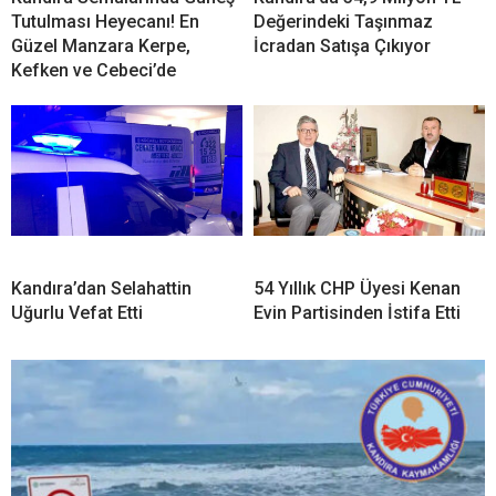
Kandıra Semalarında Güneş
Kandıra’da 34,9 Milyon TL
Tutulması Heyecanı! En
Değerindeki Taşınmaz
Güzel Manzara Kerpe,
İcradan Satışa Çıkıyor
Kefken ve Cebeci’de
Kandıra’dan Selahattin
54 Yıllık CHP Üyesi Kenan
Uğurlu Vefat Etti
Evin Partisinden İstifa Etti