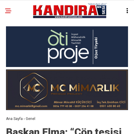
Ana Sayfa
›
Genel
Başkan Elma; “Çöp tesisi