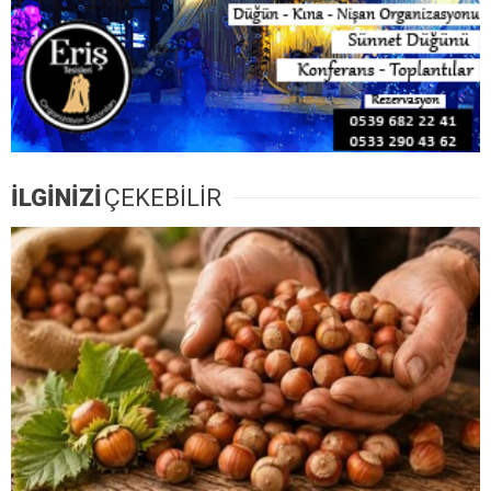
İLGİNİZİ
ÇEKEBİLİR