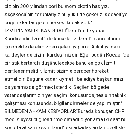
biz bin 300 yılından beri bu memleketin hasıyız,
Akçakoca‘nın torunlarıyız bu yükü de çekeriz. Kocaeli‘ye
bugüne kadar gelen herkesi kucakladık.”
İZMİT’İN YARISI KANDIRALI“İzmit’in de yarısı
Kandıralıdır. İzmit’i de kucaklarız. İzmit’in sorunlarını
çözmekte de elimizden geleni yaparız. Alikahya‘daki
kardeşler de bizim kardeşimizdir. Eğer bugün Kocaeli’de
bir atık bertarafı düşünülecekse bunu en çok İzmit
dertlenenmelidir. İzmit bizimle beraber hareket
etmelidir. Bugüne kadar kıymetli belediye başkanımızı
da yanımızda görmek isterdik. Seçilen bölgede
vatandaşlarımızın yer seçimi konusunda, tesisin teknik
çalışması konusunda, bilgilendirmeler de yapılmıştır.”
BİLMEDEN AHKAM KESİYORLAR“Burada konuşan CHP
meclis üyesi bilgilendirme olmadı diyor ama iki saat bu
konuda ahkam kesti. İzmit’teki arkadaşlardan özellikle