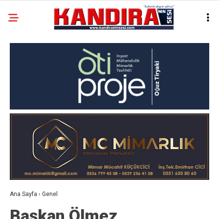
Ana Sayfa
›
Genel
Başkan Ölmez,