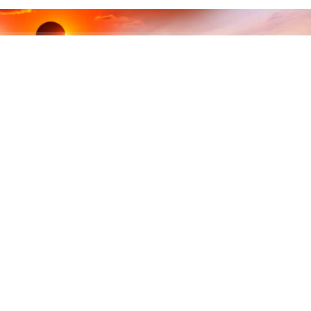
ABONE OL
12 Ağustos’ta dünyanın bazı bölgelerinde tam Güneş
tutulması yaşanırken, Türkiye’nin büyük bölümünde