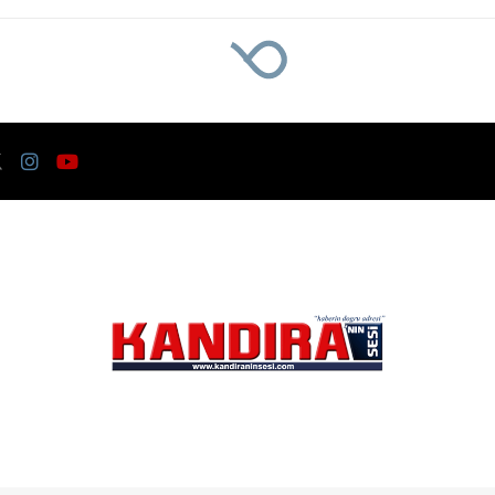
 Heyecanı! En Güzel Manzara Kerpe, Kefken ve Cebeci’de İzlenecek
arında Güneş Tutulma
ra Kerpe, Kefken ve
a beklediği 12 Ağustos 2026 Çarşamba günü g
ilecek. Gün batımına yakın saatlerde yaşanacak
oluşturacak.