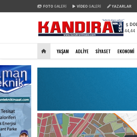
FOTO
GALERİ
VİDEO
GALERİ
YAZARLAR
DO
44,44
YAŞAM
ADLIYE
SIYASET
EKONOMI