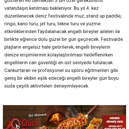
gösteren 46 dernekten 3 bin özel gereksinimli
vatandaşın katılması bekleniyor. Bu yıl 4. kez
düzenlenecek deniz festivalinde muz, stand up paddle,
ringo, kano turu, jet turu, tekne turu ve yüzme
etkinliklerinden faydalanacak engelli bireyler aileleri ile
birlikte eğlence dolu güzel bir gün geçirecek. Festivalde
plajların engelsiz hale getirilerek, engelli bireylerin
denize erişimlerinin kolaylaştırılması hedeflenirken
engellilerin can güvenliği en üst seviyede tutulacak.
Cankurtaran ve profesyonel su sporu eğitmenleri gibi
geniş bir ekibin eşlik edeceği engelli bireyler gün boyu
suda çeşitli aktiviteleri deneyimleyecek.