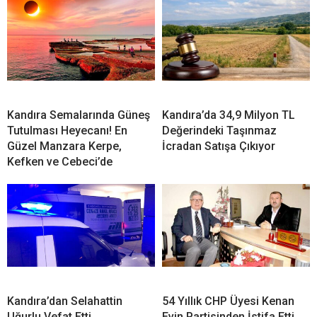
Kandıra Semalarında Güneş
Kandıra’da 34,9 Milyon TL
Tutulması Heyecanı! En
Değerindeki Taşınmaz
Güzel Manzara Kerpe,
İcradan Satışa Çıkıyor
Kefken ve Cebeci’de
Kandıra’dan Selahattin
54 Yıllık CHP Üyesi Kenan
Uğurlu Vefat Etti
Evin Partisinden İstifa Etti