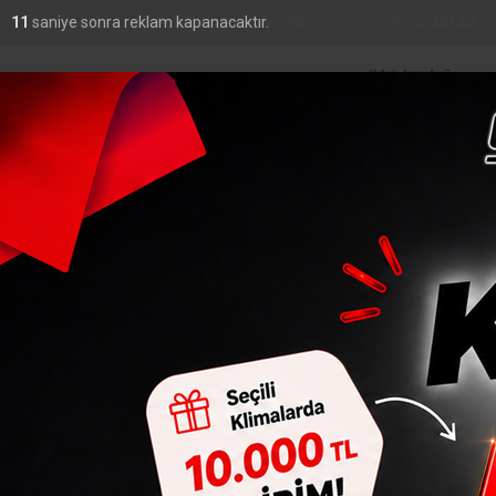
9
saniye sonra reklam kapanacaktır.
FOTO
GALERİ
VİDEO
GALERİ
YAZARLAR
DO
44,44
YAŞAM
ADLIYE
SIYASET
EKONOMI