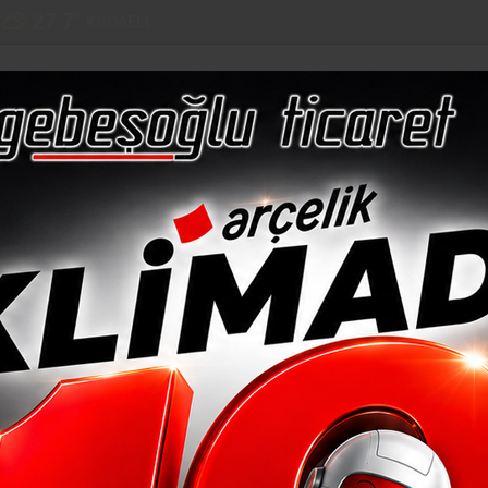
27.7
°
KOCAELI
LAR
EURO
ALTIN
BİST
BITCOIN
51,18
6,405
12,698
$66.577
%0,05
%-0,08
%-0,20
%-0,23
%-0,17
EĞITIM
SAĞLIK
SPOR
KÜLTÜR
RÖPORTAJ
KOCAELI
GE