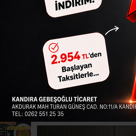
Ana Sayfa
›
Genel
›
CHP'den Kandıra İlçe Emniyet Müdürü
CHP'den Kandı
ziyaret
Cumhuriyet Halk Partisi (CHP) Koc
heyeti, Kandıra İlçe Emniyet Müd
Giriş: 05-10-2024 06:00
Güncelleme: 27-10-2025 01:02