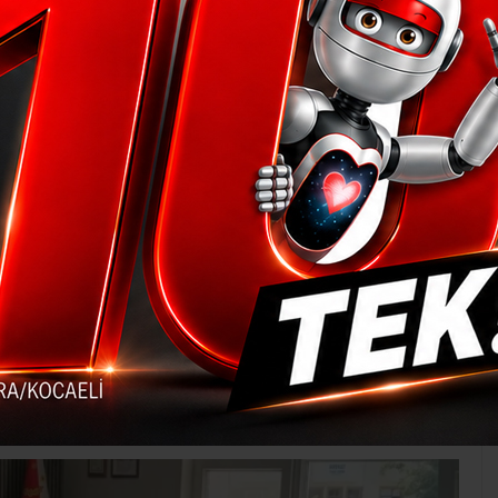
 Karaman’a ziyaret
ra İlçe Emniyet Müd
aeli İl Başkanı Bülent Sarı ve Milletvekili Muh
ürü Rasim Karaman’ı makamında ziyaret etti.
54
Genel