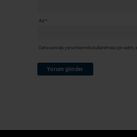
Ana Sayfa
›
Genel
›
Fındık Rekoltesinde Büyük Çelişki! Koc
Fındık Rekoltes
Bin 840 Tonluk
2026 fındık hasadı öncesinde açıkl
Bakanlığı ile Karadeniz Fındık ve 
hem de Kocaeli özelinde dikkat çek
Giriş: 04-08-2026 08:32
Güncelleme: 04-08-2026 08:32