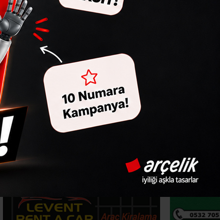
ürü Karaman’a
ip Kanko'nun da yer aldığı CHP