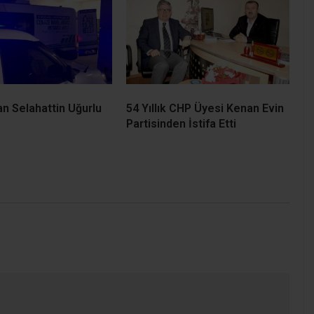
E-posta
*
-posta adresim ve site adresim bu tarayıcıya kaydedilsin.