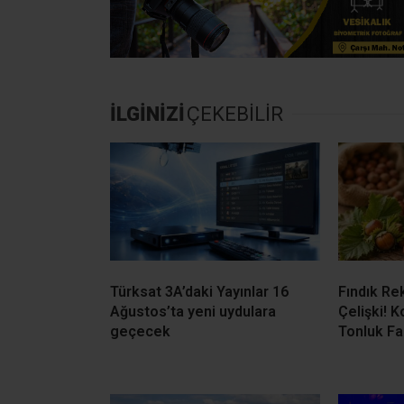
Türksat 3A’daki Yayınlar 16
Fındık Re
Ağustos’ta yeni uydulara
Çelişki! K
geçecek
Tonluk Fa
Kandıra’da 34,9 Milyon TL
Kandıra’d
Değerindeki Taşınmaz İcradan
Vefat Etti
Satışa Çıkıyor