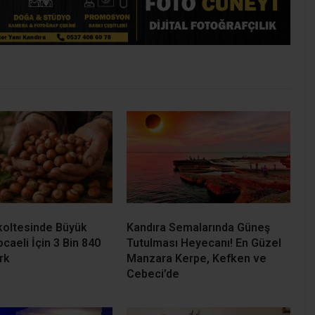
koltesinde Büyük
Kandıra Semalarında Güneş
ocaeli İçin 3 Bin 840
Tutulması Heyecanı! En Güzel
rk
Manzara Kerpe, Kefken ve
Cebeci’de
an Selahattin Uğurlu
54 Yıllık CHP Üyesi Kenan Evin
Partisinden İstifa Etti