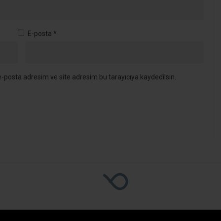
aeli İçin 3 Bin 840 Tonluk Fark
inde Büyük Çelişki! 
 Fark
anan rekolte tahminleri üreticilerin kafasını k
Mamulleri İhracatçıları Birliği’nin (KFMİB) veri
en farklılıklar ortaya çıktı.
Kaynak: HABER MERKEZI
2139
Genel