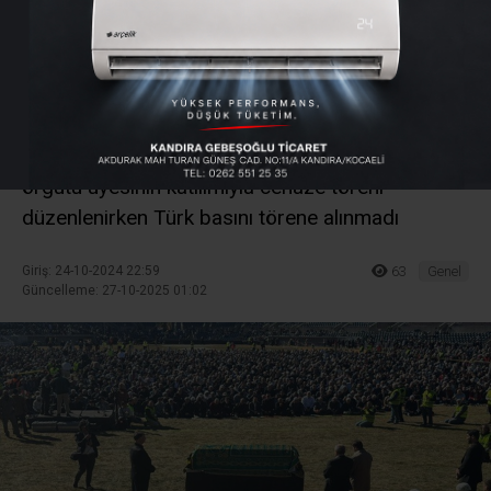
töreni
FETÖ elebaşı Fetullah Gülen’in ölümünün
ardından ABD'nin New Jersey eyaletinde bulunan
Skyland Baseball Stadyumu'nda binlerce terör
örgütü üyesinin katılımıyla cenaze töreni
düzenlenirken Türk basını törene alınmadı
Giriş: 24-10-2024 22:59
63
Genel
Güncelleme: 27-10-2025 01:02