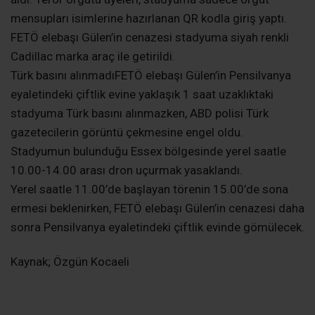
Hain terör örgütü FETÖ elebaşı Fetullah Gülen’in 20
Ekim’de ölmesinin ardından ABD’nin New Jersey
eyaletinde bulunan 5 bin 500 kişilik Skyland Baseball
Stadyumu’nda cenaze töreni düzenlendi.
Binlerce terör örgütü üyesi katıldıABD’nin farklı
eyaletlerinden ve dünyanın dört bir yanından binlerce
terör örgütü üyesi törene katılmak için stadyuma
gelirken, ABD polisi bölgede geniş güvenlik önlemleri
aldı. Terör örgütü üyeleri, stadyuma sadece örgüt
mensupları isimlerine hazırlanan QR kodla giriş yaptı.
FETÖ elebaşı Gülen’in cenazesi stadyuma siyah renkli
Cadillac marka araç ile getirildi.
Türk basını alınmadıFETÖ elebaşı Gülen’in Pensilvanya
eyaletindeki çiftlik evine yaklaşık 1 saat uzaklıktaki