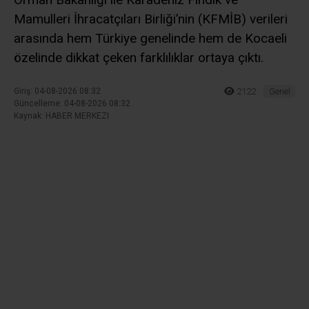
Ana Sayfa
›
Genel
Fındık Rekoltesinde
Büyük Çelişki! Kocaeli İçin
3 Bin 840 Tonluk Fark
2026 fındık hasadı öncesinde açıklanan rekolte
tahminleri üreticilerin kafasını karıştırdı. Tarım ve
Orman Bakanlığı ile Karadeniz Fındık ve