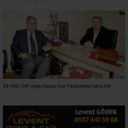
Fındık Rekoltesinde Büyük
Kandıra Semalarında Güneş
Çelişki! Kocaeli İçin 3 Bin
Tutulması Heyecanı! En
840 Tonluk Fark
Güzel Manzara Kerpe,
Kefken ve Cebeci’de
Kandıra’da 34,9 Milyon TL
Kandıra’dan Selahattin
Değerindeki Taşınmaz
Uğurlu Vefat Etti
İcradan Satışa Çıkıyor