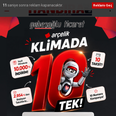
10
saniye sonra reklam kapanacaktır.
Reklamı Geç
Ana Sayfa
›
Genel
FETÖ elebaşına cenaze