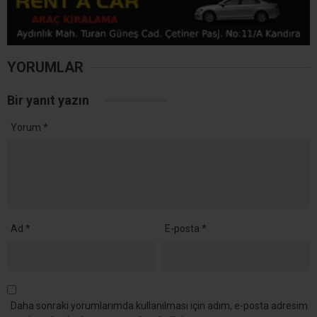
54 Yıllık CHP Üyesi Kenan Evin Partisinden İstifa Etti