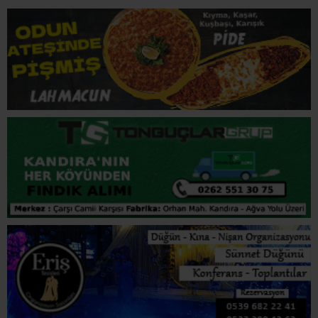
stadyuma Türk basını alınmazken, ABD polisi Türk
gazetecilerin görüntü çekmesine engel oldu.
Stadyumun bulunduğu Essex bölgesinde yerel saatle
10.00-14.00 arası dron uçurmak yasaklandı.
Yerel saatle 11.00’de başlayan törenin 15.00’de sona
ermesi beklenirken, FETÖ elebaşı Gülen’in cenazesi daha
sonra Pensilvanya eyaletindeki çiftlik evinde gömülecek.
Kaynak; Özgün Kocaeli