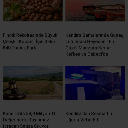
İLGİNİZİ
ÇEKEBİLİR
Türksat 3A’daki Yayınlar 16 Ağustos’ta yeni uydulara
geçecek