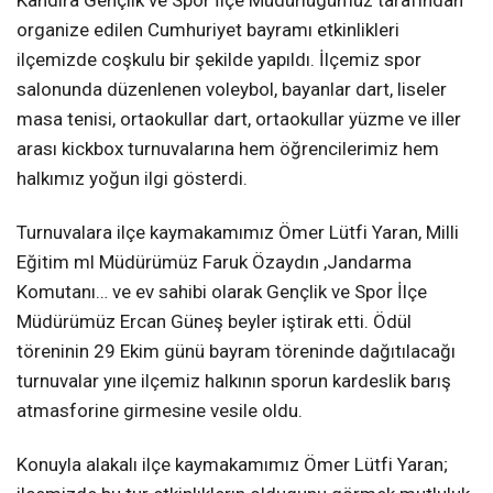
Kandıra Gençlik ve Spor İlçe Müdürlügümüz tarafından
organize edilen Cumhuriyet bayramı etkinlikleri
ilçemizde coşkulu bir şekilde yapıldı. İlçemiz spor
salonunda düzenlenen voleybol, bayanlar dart, liseler
masa tenisi, ortaokullar dart, ortaokullar yüzme ve iller
arası kickbox turnuvalarına hem öğrencilerimiz hem
halkımız yoğun ilgi gösterdi.
Turnuvalara ilçe kaymakamımız Ömer Lütfi Yaran, Milli
Eğitim ml Müdürümüz Faruk Özaydın ,Jandarma
Komutanı… ve ev sahibi olarak Gençlik ve Spor İlçe
Müdürümüz Ercan Güneş beyler iştirak etti. Ödül
töreninin 29 Ekim günü bayram töreninde dağıtılacağı
turnuvalar yıne ilçemiz halkının sporun kardeslik barış
atmasforine girmesine vesile oldu.
Konuyla alakalı ilçe kaymakamımız Ömer Lütfi Yaran;