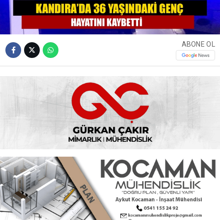
ABONE OL
Kandıra Kanatlar Köyü Karabacaklar Mahallesi’nde
çiftçilikle uğraşan Mehmet ve Nebahat Güven çiftinin 36
yaşındaki oğulları Mustafa Güven, geçirdiği beyin
kanaması sonucu hayatını kaybetti.