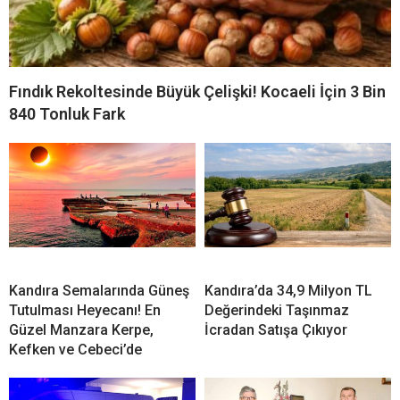
Kandıra Semalarında Güneş
Kandıra’da 34,9 Milyon TL
Tutulması Heyecanı! En
Değerindeki Taşınmaz
Güzel Manzara Kerpe,
İcradan Satışa Çıkıyor
Kefken ve Cebeci’de
Kandıra’dan Selahattin
54 Yıllık CHP Üyesi Kenan
Uğurlu Vefat Etti
Evin Partisinden İstifa Etti