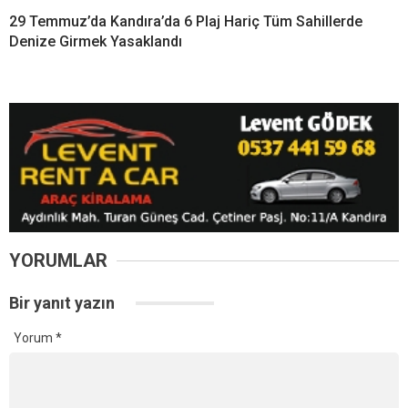
Bir yanıt yazın
Yorum
*
Ad
*
E-posta
*
Daha sonraki yorumlarımda kullanılması için adım, e-posta adresim
ve site adresim bu tarayıcıya kaydedilsin.