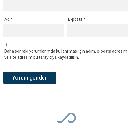
Ana Sayfa
›
Genel
Kandıra Semalarında
Güneş Tutulması
Heyecanı! En Güzel
Manzara Kerpe, Kefken ve
Cebeci’de İzlenecek
Gökyüzü meraklılarının heyecanla beklediği 12
Ağustos 2026 Çarşamba günü gerçekleşecek
parçalı Güneş tutulması, Kandıra’dan da