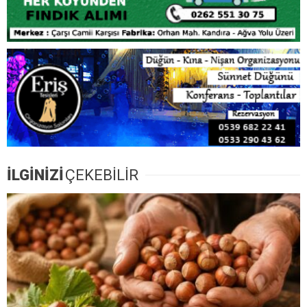
Fındık Rekoltesinde Büyük Çelişki! Kocaeli İçin 3 Bin
840 Tonluk Fark