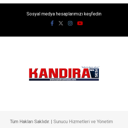
izlenebilecek. Gün batımına yakın saatlerde
yaşanacak doğa olayı, özellikle Karadeniz
kıyılarında unutulmaz görüntüler oluşturacak.
Giriş: 04-08-2026 07:44
1761
Genel
Güncelleme: 04-08-2026 09:56
Kaynak: Ünal CANKURT
ABONE OL