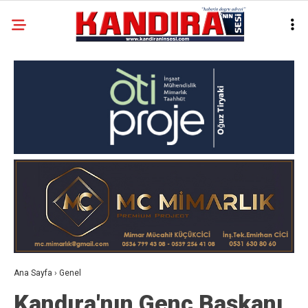
Ana Sayfa
›
Genel
Kandıra'nın Genç Başkanı