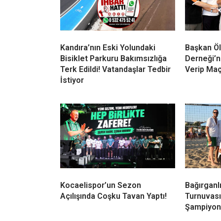
Kandıra’nın Eski Yolundaki
Başkan Öl
Bisiklet Parkuru Bakımsızlığa
Derneği’n
Terk Edildi! Vatandaşlar Tedbir
Verip Maç
İstiyor
Kocaelispor’un Sezon
Bağırganl
Açılışında Coşku Tavan Yaptı!
Turnuvası
Şampiyonl