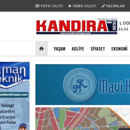
FOTO
GALERİ
VİDEO
GALERİ
YAZARLAR
DO
44,44
YAŞAM
ADLIYE
SIYASET
EKONOMI