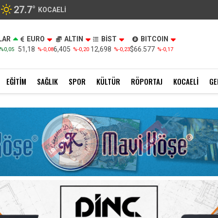
27.7
°
KOCAELI
LAR
EURO
ALTIN
BİST
BITCOIN
51,18
6,405
12,698
$66.577
%0,05
%-0,08
%-0,20
%-0,23
%-0,17
EĞITIM
SAĞLIK
SPOR
KÜLTÜR
RÖPORTAJ
KOCAELI
GE