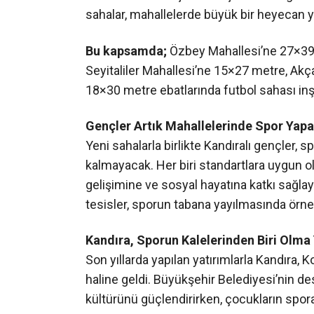
sahalar, mahallelerde büyük bir heyecan ya
Bu kapsamda;
Özbey Mahallesi’ne 27×39
Seyitaliler Mahallesi’ne 15×27 metre, Akç
18×30 metre ebatlarında futbol sahası inş
Gençler Artık Mahallelerinde Spor Yapa
Yeni sahalarla birlikte Kandıralı gençler
kalmayacak. Her biri standartlara uygun ola
gelişimine ve sosyal hayatına katkı sağlay
tesisler, sporun tabana yayılmasında örnek
Kandıra, Sporun Kalelerinden Biri Olma
Son yıllarda yapılan yatırımlarla Kandıra, K
haline geldi. Büyükşehir Belediyesi’nin des
kültürünü güçlendirirken, çocukların spora o