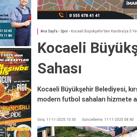
Ana Sayfa
›
Spor
›
Kocaeli Büyükşehir’den Kandıra’ya 5 Ye
Kocaeli Büyükş
Sahası
Kocaeli Büyükşehir Belediyesi, kır
modern futbol sahaları hizmete aç
Giriş: 11-11-2025 10:30
Güncelleme: 11-11-2025 08:40