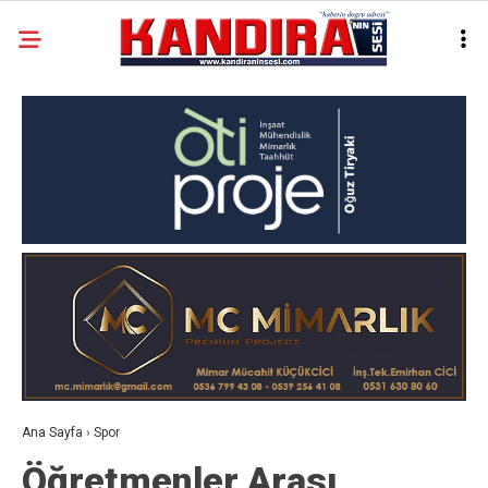
Ana Sayfa
›
Spor
Öğretmenler Arası