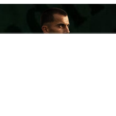
ABONE OL
2026-2027 sezonu kadro planlamasını sürdüren
Kandıra Gençlerbirliği, geleceğe yatırım niteliğinde
önemli bir transfere imza attı. Kulübün altyapısından