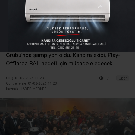
Belediyespor
Şampiyonluğunu İlan Etti
Hisareynspor’u uzatma dakikalarında 2-1 mağlup
eden Kandıra Gençlerbirliği Belediyespor, B
Grubu’nda şampiyon oldu. Kandıra ekibi, Play-
Off’larda BAL hedefi için mücadele edecek.
Giriş: 01-02-2026 11:23
1711
Spor
Güncelleme: 01-02-2026 11:23
Kaynak: HABER MERKEZI