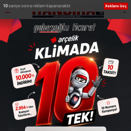
9
saniye sonra reklam kapanacaktır.
Reklamı Geç
Ana Sayfa
›
Spor
Kandıra Gençlerbirliği