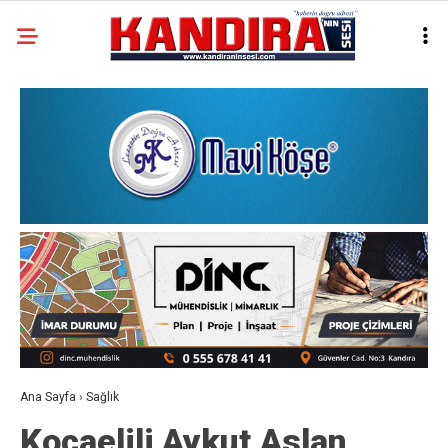
Ana Sayfa
›
Sağlık
Kocaelili Aykut Aslan