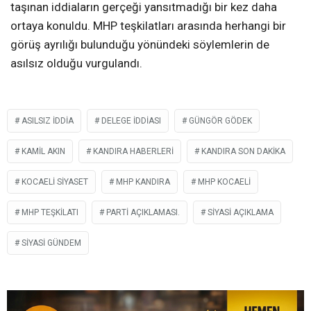
taşınan iddiaların gerçeği yansıtmadığı bir kez daha
ortaya konuldu. MHP teşkilatları arasında herhangi bir
görüş ayrılığı bulunduğu yönündeki söylemlerin de
asılsız olduğu vurgulandı.
ASILSIZ IDDIA
DELEGE IDDIASI
GÜNGÖR GÖDEK
KAMIL AKIN
KANDIRA HABERLERI
KANDIRA SON DAKIKA
KOCAELI SIYASET
MHP KANDIRA
MHP KOCAELI
MHP TEŞKILATI
PARTI AÇIKLAMASI.
SIYASI AÇIKLAMA
SIYASI GÜNDEM