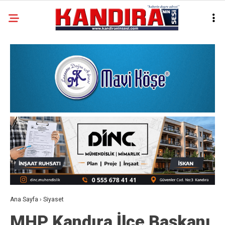
Ana Sayfa
›
Siyaset
MHP Kandıra İlçe Başkanı