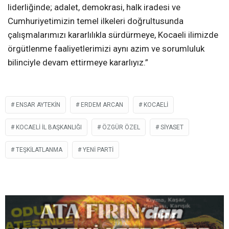
liderliğinde; adalet, demokrasi, halk iradesi ve
Cumhuriyetimizin temel ilkeleri doğrultusunda
çalışmalarımızı kararlılıkla sürdürmeye, Kocaeli ilimizde
örgütlenme faaliyetlerimizi aynı azim ve sorumluluk
bilinciyle devam ettirmeye kararlıyız.”
ENSAR AYTEKIN
ERDEM ARCAN
KOCAELI
KOCAELI İL BAŞKANLIĞI
ÖZGÜR ÖZEL
SIYASET
TEŞKILATLANMA
YENI PARTI